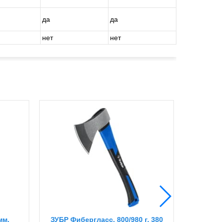
да
да
нет
нет
мм,
ЗУБР Фибергласс, 800/980 г, 380
ЗУБР Ф