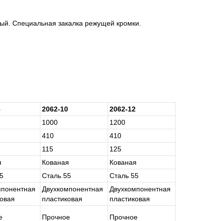
ый. Специальная закалка режущей кромки.
8
2062-10
2062-12
1000
1200
410
410
115
125
я
Ко­ва­ная
Ко­ва­ная
5
Сталь 55
Сталь 55
­по­нент­ная
Двух­ком­по­нент­ная
Двух­ком­по­нент­ная
ко­вая
пла­сти­ко­вая
пла­сти­ко­вая
е
Проч­ное
Проч­ное