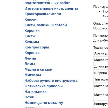
подготовительных работ
Преимущ
Измерительные инструменты
Пр
Краскораспылители
Со
Ключи
Описани
Кисти, валики, шпатели
Професси
Коронки
Примене
Кисти
Для рубк
Кельмы
Компрессоры
Техничес
Коронки
Артику
Ленты
Масса го
Ломы
Длина р
Масла и смазки
Ширина 
Миксеры
Тип гол
Наборы ручного инструмента
Материа
Оптические приборы
Напильники
Материа
Ножи
Ножницы по металлу
Констру