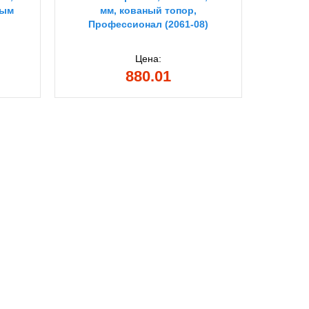
лым
мм, кованый топор,
430
Профессионал (2061-08)
Про
Цена:
880.01