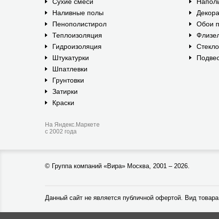
Сухие смеси
Наполь
Наливные полы
Декора
Пенополистирол
Обои п
Теплоизоляция
Флизе
Гидроизоляция
Стекл
Штукатурки
Подвес
Шпатлевки
Грунтовки
Затирки
Краски
На Яндекс.Маркете
с 2002 года
©
Группа компаний «Вира»
Москва, 2001 – 2026.
Данный сайт не является публичной офертой. Вид товара