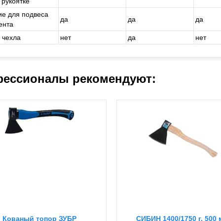
 рукоятке
ие для подвеса
да
да
да
ента
 чехла
нет
да
нет
ессионалы рекомендуют:
Кованый топор ЗУБР
СИБИН 1400/1750 г, 500 