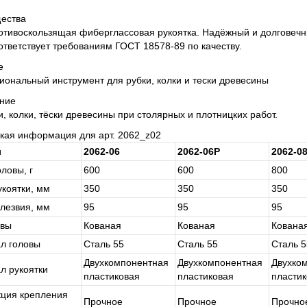
ества
отивоскользящая фиберглассовая рукоятка. Надёжный и долговечн
ответствует требованиям ГОСТ 18578-89 по качеству.
е
ональный инструмент для рубки, колки и тески древесины
ние
и, колки, тёски древесины при столярных и плотницких работ.
кая информация для арт. 2062_z02
л
2062-06
2062-06P
2062-0
ловы, г
600
600
800
укоятки, мм
350
350
350
лезвия, мм
95
95
95
овы
Ко­ва­ная
Ко­ва­ная
Ко­ва­на
л головы
Сталь 55
Сталь 55
Сталь 5
Двух­ком­по­нент­ная
Двух­ком­по­нент­ная
Двух­ком
л рукоятки
пла­сти­ко­вая
пла­сти­ко­вая
пла­сти­
кция крепления
Проч­ное
Проч­ное
Проч­но