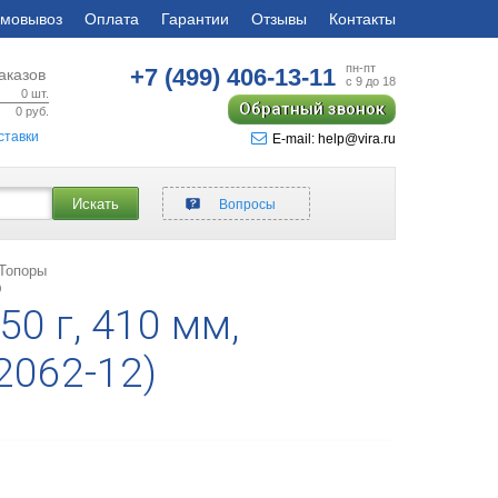
мовывоз
Оплата
Гарантии
Отзывы
Контакты
пн-пт
+7 (499)
406-13-11
аказов
с 9 до 18
0
шт.
Обратный звонок
0
руб.
ставки
E-mail: help@vira.ru
Искать
Вопросы
Топоры
)
0 г, 410 мм,
(2062-12)