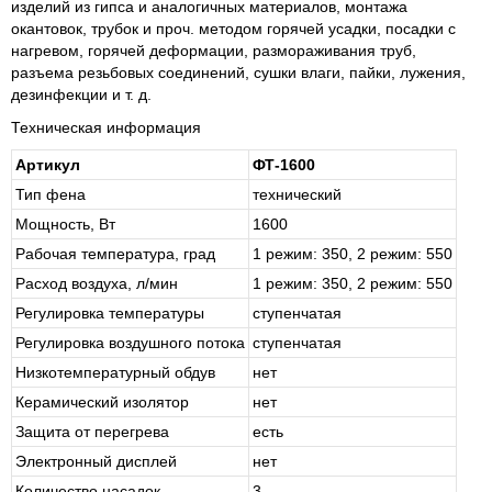
изделий из гипса и аналогичных материалов, монтажа
окантовок, трубок и проч. методом горячей усадки, посадки с
нагревом, горячей деформации, размораживания труб,
разъема резьбовых соединений, сушки влаги, пайки, лужения,
дезинфекции и т. д.
Техническая информация
Артикул
ФТ-1600
Тип фена
тех­ни­че­ский
Мощность, Вт
1600
Рабочая температура, град
1 ре­жим: 350, 2 ре­жим: 550
Расход воздуха, л/мин
1 ре­жим: 350, 2 ре­жим: 550
Регулировка температуры
сту­пен­ча­тая
Регулировка воздушного потока
сту­пен­ча­тая
Низкотемпературный обдув
нет
Керамический изолятор
нет
Защита от перегрева
есть
Электронный дисплей
нет
Количество насадок
3