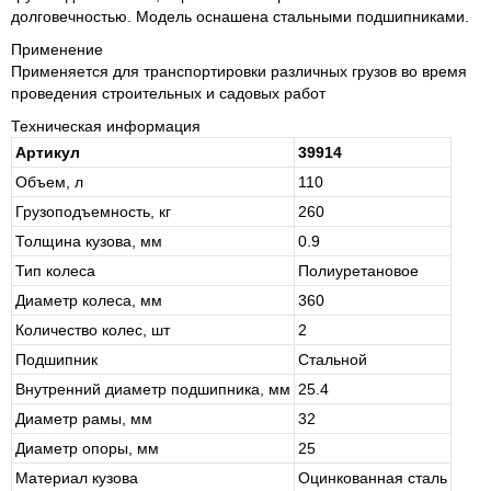
долговечностью. Модель оснашена стальными подшипниками.
Применение
Применяется для транспортировки различных грузов во время
проведения строительных и садовых работ
Техническая информация
Артикул
39914
Объем, л
110
Грузоподъемность, кг
260
Толщина кузова, мм
0.9
Тип колеса
По­ли­уре­та­но­вое
Диаметр колеса, мм
360
Количество колес, шт
2
Подшипник
Сталь­ной
Внутренний диаметр подшипника, мм
25.4
Диаметр рамы, мм
32
Диаметр опоры, мм
25
Материал кузова
Оцин­ко­ван­ная сталь