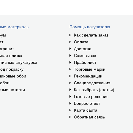
ные материалы
Помощь покупателю
еум
Как сделать заказ
ат
Оплата
огранит
Доставка
ная плитка
Самовывоз
тивные штукатурки
Прайс-лист
од покраску
Торговые марки
линовые обои
Рекомендации
ообои
Спецпредложения
ные потолки
Как выбрать (статьи)
Готовые решения
Вопрос-ответ
Карта сайта
Обратная связь