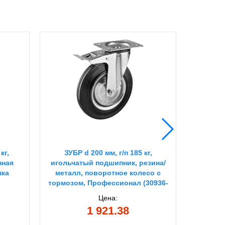
кг,
ЗУБР d 200 мм, г/п 185 кг,
СИБИ
нная
игольчатый подшипник, резина/
двухк
чка
металл, поворотное колесо c
сталь
тормозом, Профессионал (30936-
200-B)
Цена:
1 921.38