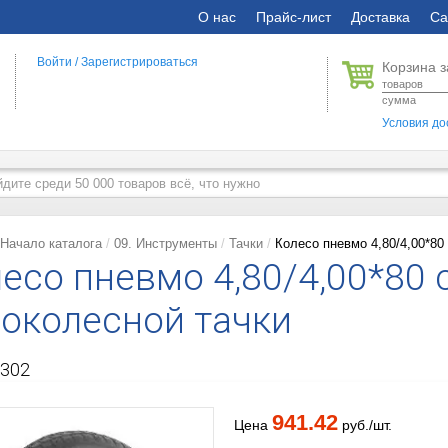
О нас
Прайс-лист
Доставка
Са
Войти
/
Зарегистрироваться
Корзина з
товаров
сумма
Условия до
Начало каталога
09. Инструменты
Тачки
Колесо пневмо 4,80/4,00*80
есо пневмо 4,80/4,00*80 с
околесной тачки
302
941.42
Цена
руб./шт.