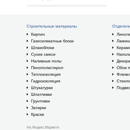
Строительные материалы
Отделоч
Кирпич
Линол
Газосиликатные блоки
Ламин
Шлакоблоки
Керам
Сухие смеси
Наполь
Наливные полы
Декора
Пенополистирол
Обои п
Теплоизоляция
Флизе
Гидроизоляция
Стекл
Штукатурки
Подвес
Шпатлевки
Грунтовки
Затирки
Краски
На Яндекс.Маркете