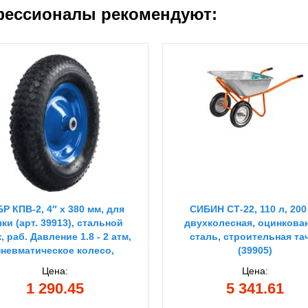
ессионалы рекомендуют:
БР КПВ-2, 4″ х 380 мм, для
СИБИН СТ-22, 110 л, 200 
чки (арт. 39913), стальной
двухколесная, оцинкова
, раб. Давление 1.8 - 2 атм,
сталь, строительная та
пневматическое колесо,
(39905)
Профессионал (39902-2)
Цена:
Цена:
1 290.45
5 341.61