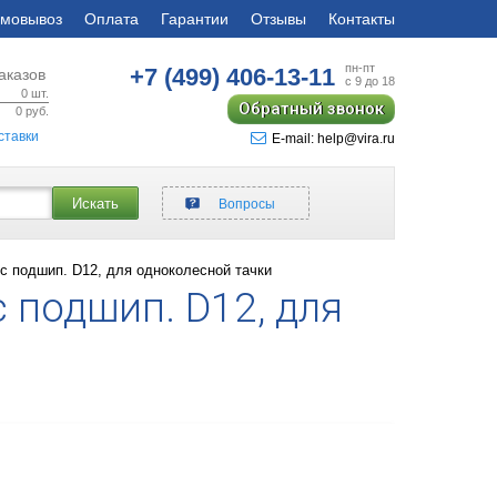
мовывоз
Оплата
Гарантии
Отзывы
Контакты
пн-пт
+7 (499)
406-13-11
аказов
с 9 до 18
0
шт.
Обратный звонок
0
руб.
ставки
E-mail: help@vira.ru
Искать
Вопросы
 с подшип. D12, для одноколесной тачки
 подшип. D12, для