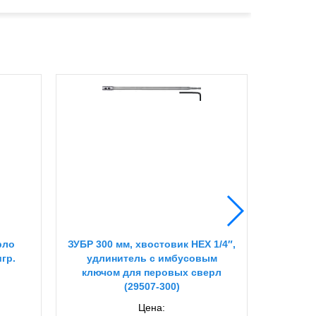
рло
ЗУБР 300 мм, хвостовик HEX 1/4″,
ЗУБР
гр.
удлинитель с имбусовым
быстр
ключом для перовых сверл
для св
(29507-300)
Цена: