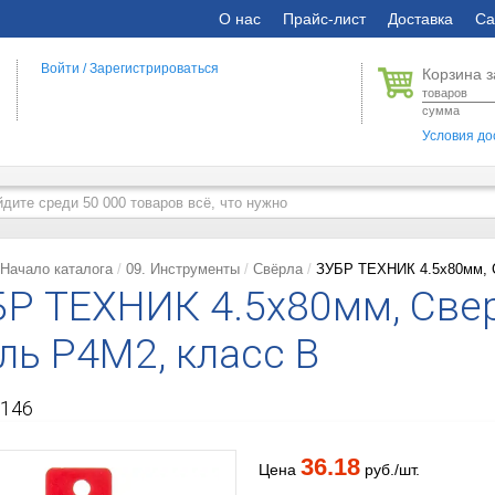
О нас
Прайс-лист
Доставка
Са
Войти
/
Зарегистрироваться
Корзина з
товаров
сумма
Условия до
Начало каталога
09. Инструменты
Свёрла
ЗУБР ТЕХНИК 4.5х80мм, С
Р ТЕХНИК 4.5х80мм, Свер
ль Р4М2, класс В
146
36.18
Цена
руб./шт.