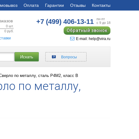
мовывоз
Оплата
Гарантии
Отзывы
Контакты
пн-пт
+7 (499)
406-13-11
аказов
с 9 до 18
0
шт.
Обратный звонок
0
руб.
ставки
E-mail: help@vira.ru
Искать
Вопросы
верло по металлу, сталь Р4М2, класс В
ло по металлу,