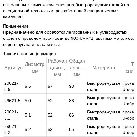
выполнены из высококачественных быстрорежущих сталей по
специальной технологии, разработанной специалистами
компании.
Применение
Предназначено для обработки легированных и углеродистых
сталей с пределом прочности до 900Н/мм^2, цветных металлов,
серого чугуна и пластмассы.
Техническая информация
Рабочая
Общая
Диаметр,
Ти
Артикул
длина,
длина,
Материал
мм
спир
мм
мм
29621-
Быстрорежущая
прокат
5.5
57
93
5.5
сталь
U-обра
Быстрорежущая
прокат
29621-5
5.0
52
86
сталь
U-обра
29621-
Быстрорежущая
прокат
5.1
52
86
5.1
сталь
U-обра
29621-
Быстрорежущая
прокат
5.2
52
86
5.2
сталь
U-обра