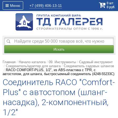
0
шт.
Меню
+7 (499)
406-13-11
0
руб.
Искать
Главная
Начало каталога
09. Инструменты
Садовый инструмент
Соеденитель/адаптер для шланга
Соединитель садовых шлангов
RACO COMFORT-PLUS, 1/2″, из ABS-пластика с TPR, с
автостопом, для шланга, быстросъемный соединитель (4248-55233C)
Соединитель RACO "Comfort-
Plus" с автостопом (шланг-
насадка), 2-компонентный,
1/2"