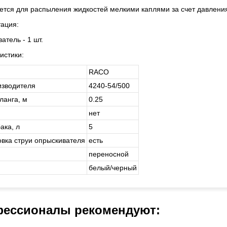
тся для распыления жидкостей мелкими каплями за счет давления
ация:
атель - 1 шт.
истики:
RACO
изводителя
4240-54/500
ланга, м
0.25
нет
ака, л
5
овка струи опрыскивателя
есть
переносной
белый/черный
ессионалы рекомендуют: