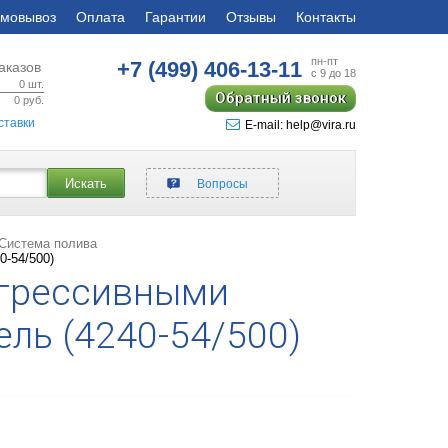
мовывоз
Оплата
Гарантии
Отзывы
Контакты
пн-пт
+7 (499)
406-13-11
аказов
с 9 до 18
0
шт.
Обратный звонок
0
руб.
ставки
E-mail: help@vira.ru
Искать
Вопросы
Система полива
0-54/500)
 агрессивными
ель (4240-54/500)