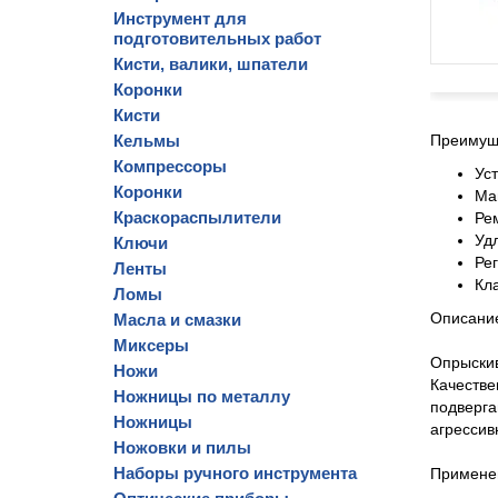
Инструмент для
подготовительных работ
Кисти, валики, шпатели
Коронки
Кисти
Кельмы
Преимущ
Компрессоры
Ус
Коронки
Ма
Краскораспылители
Ре
Уд
Ключи
Ре
Ленты
Кл
Ломы
Описани
Масла и смазки
Миксеры
Опрыскив
Ножи
Качестве
Ножницы по металлу
подверга
Ножницы
агрессив
Ножовки и пилы
Наборы ручного инструмента
Примене