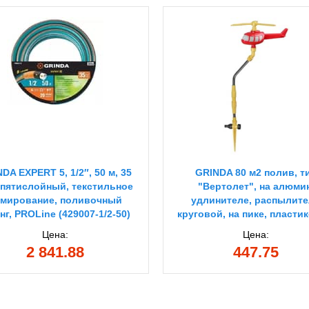
DA EXPERT 5, 1/2″, 50 м, 35
GRINDA 80 м2 полив, т
 пятислойный, текстильное
"Вертолет", на алюми
мирование, поливочный
удлинителе, распылит
г, PROLine (429007-1/2-50)
круговой, на пике, пласти
Цена:
Цена:
2 841.88
447.75