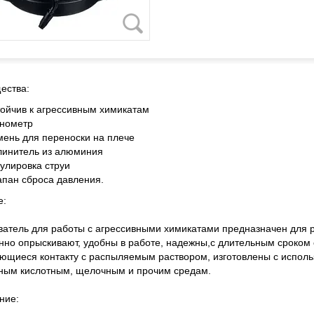
ества:
тойчив к агрессивным химикатам
нометр
мень для переноски на плече
линитель из алюминия
гулировка струи
апан сброса давления.
е:
атель для работы с агрессивными химикатами предназначен для р
нно опрыскивают, удобны в работе, надежны,с длительным сроком 
ющиеся контакту с распыляемым раствором, изготовлены с исполь
ным кислотным, щелочным и прочим средам.
ние: