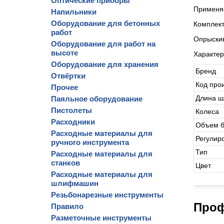
Оптические приборы
Применяе
Напильники
Оборудование для бетонных
Комплект
работ
Опрыскив
Оборудование для работ на
высоте
Характер
Оборудование для хранения
Бренд
Отвёртки
Код про
Прочее
Длина ш
Паяльное оборудование
Пистолеты
Колеса
Расходники
Объем б
Расходные материалы для
Регулир
ручного инструмента
Тип
Расходные материалы для
станков
Цвет
Расходные материалы для
шлифмашин
Резьбонарезные инструменты
Проф
Правило
Разметочные инструменты