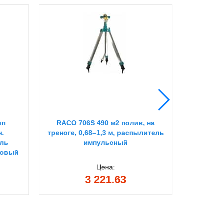
ип
RACO 706S 490 м2 полив, на
RACO 31
н.
треноге, 0,68–1,3 м, распылитель
поливо
ель
импульсный
ковый
Цена:
3 221.63