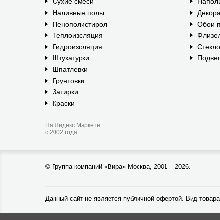
Сухие смеси
Наполь
Наливные полы
Декора
Пенополистирол
Обои п
Теплоизоляция
Флизе
Гидроизоляция
Стекл
Штукатурки
Подвес
Шпатлевки
Грунтовки
Затирки
Краски
На Яндекс.Маркете
с 2002 года
©
Группа компаний «Вира»
Москва, 2001 – 2026.
Данный сайт не является публичной офертой. Вид товара