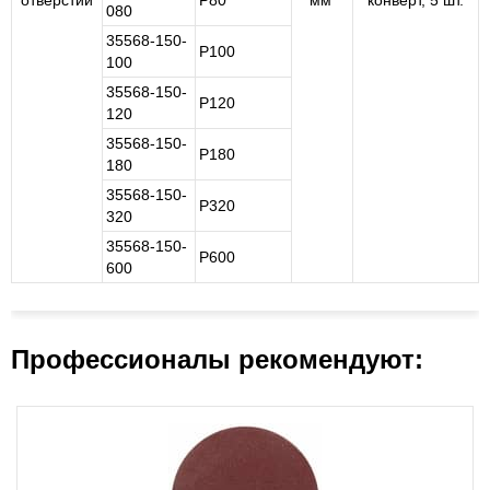
отверстий
Р80
мм
конверт, 5 шт.
080
35568-150-
Р100
100
35568-150-
Р120
120
35568-150-
Р180
180
35568-150-
Р320
320
35568-150-
Р600
600
Профессионалы рекомендуют: