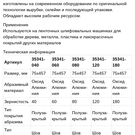
изготовлены на современном оборудовании по оригинальной
технологии вырубки, склейки и последующей упаковки.
Обладают высоким рабочим ресурсом.
Применение
Используются на ленточных шлифовальных машинках для
обработки дерева, металла, пластика и лакокрасочных
покрытий других материалов
Техническая информация
35341-
35341-
35341-
35341-
35341-
Артикул
040
060
080
120
180
Размер, мм
75х457
75х457
75х457
75х457
75х457
Ок­сид
Ок­сид
Ок­сид
Ок­сид
Ок­сид
Абразивный
Алю­ми­
Алю­ми­
Алю­ми­
Алю­ми­
Алю­ми­
материал
ния
ния
ния
ния
ния
Зернистость
40
60
80
120
180
Тип
По­лу­за­
По­лу­за­
По­лу­за­
По­лу­за­
По­лу­за­
покрытия
кры­тый
кры­тый
кры­тый
кры­тый
кры­тый
абразива
Тип
Шов
Шов
Шов
Шов
Шов