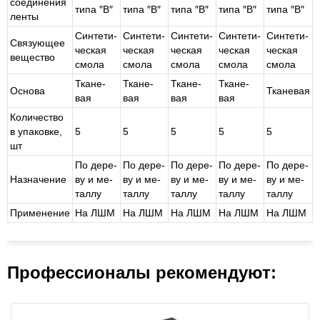
соединения
типа ″В″
типа ″В″
типа ″В″
типа ″В″
типа ″В″
ленты
Син­те­ти­
Син­те­ти­
Син­те­ти­
Син­те­ти­
Син­те­ти­
Связующее
че­ская
че­ская
че­ская
че­ская
че­ская
вещество
смо­ла
смо­ла
смо­ла
смо­ла
смо­ла
Тка­не­
Тка­не­
Тка­не­
Тка­не­
Основа
Тка­не­вая
вая
вая
вая
вая
Количество
в упаковке,
5
5
5
5
5
шт
По де­ре­
По де­ре­
По де­ре­
По де­ре­
По де­ре­
Назначение
ву и ме­
ву и ме­
ву и ме­
ву и ме­
ву и ме­
тал­лу
тал­лу
тал­лу
тал­лу
тал­лу
Применение
На ЛШМ
На ЛШМ
На ЛШМ
На ЛШМ
На ЛШМ
Профессионалы рекомендуют: