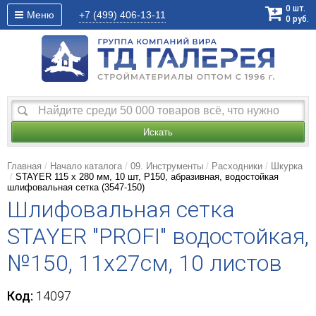
0
шт.
Меню
+7 (499)
406-13-11
0
руб.
Искать
Главная
Начало каталога
09. Инструменты
Расходники
Шкурка
STAYER 115 х 280 мм, 10 шт, P150, абразивная, водостойкая
шлифовальная сетка (3547-150)
Шлифовальная сетка
STAYER "PROFI" водостойкая,
№150, 11х27см, 10 листов
Код:
14097