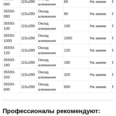
115х280
60
На зажим
Б
060
алюминия
35593-
Оксид
115х280
80
На зажим
Б
080
алюминия
35593-
Оксид
115х280
100
На зажим
Б
100
алюминия
35593-
Оксид
115х280
1000
На зажим
Б
1000
алюминия
35593-
Оксид
115х280
120
На зажим
Б
120
алюминия
35593-
Оксид
115х280
180
На зажим
Б
180
алюминия
35593-
Оксид
115х280
320
На зажим
Б
320
алюминия
35593-
Оксид
115х280
600
На зажим
Б
600
алюминия
Профессионалы рекомендуют: