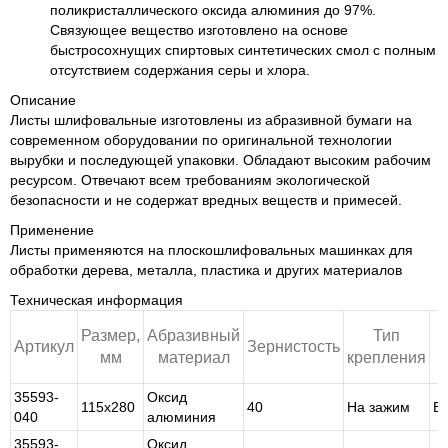
поликристаллического оксида алюминия до 97%.
Связующее вещество изготовлено на основе
быстросохнущих спиртовых синтетических смол с полным
отсутствием содержания серы и хлора.
Описание
Листы шлифовальные изготовлены из абразивной бумаги на
современном оборудовании по оригинальной технологии
вырубки и последующей упаковки. Обладают высоким рабочим
ресурсом. Отвечают всем требованиям экологической
безопасности и не содержат вредных веществ и примесей.
Применение
Листы применяются на плоскошлифовальных машинках для
обработки дерева, металла, пластика и других материалов
Техническая информация
Размер,
Абразивный
Тип
Артикул
Зернистость
О
мм
материал
крепления
35593-
Оксид
115х280
40
На зажим
Б
040
алюминия
35593-
Оксид