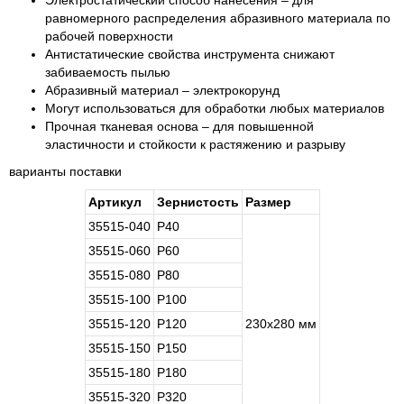
Электростатический способ нанесения – для
равномерного распределения абразивного материала по
рабочей поверхности
Антистатические свойства инструмента снижают
забиваемость пылью
Абразивный материал – электрокорунд
Могут использоваться для обработки любых материалов
Прочная тканевая основа – для повышенной
эластичности и стойкости к растяжению и разрыву
варианты поставки
Артикул
Зернистость
Размер
35515-040
Р40
35515-060
Р60
35515-080
Р80
35515-100
Р100
35515-120
Р120
230х280 мм
35515-150
Р150
35515-180
Р180
35515-320
Р320