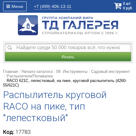
0
шт.
Меню
+7 (499)
406-13-11
0
руб.
Искать
Главная
Начало каталога
09. Инструменты
Садовый инструмент
Распылители/Поливалки
RACO 621C, лепестковый, на пике, круговой распылитель (4260-
55/621C)
Распылитель круговой
RACO на пике, тип
"лепестковый"
Код:
17783