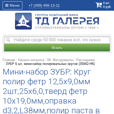
0
шт.
Меню
+7 (499)
406-13-11
0
руб.
Искать
Главная
Начало каталога
09. Инструменты
Расходники
ЗУБР 6 шт, мини-набор полировальных кругов (35942-H6)
Мини-набор ЗУБР: Круг
полир фетр 12,5x9,0мм
2шт,25х6,0,тверд фетр
10х19,0мм,оправка
d3,2,L38мм,полир паста в