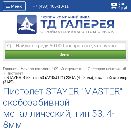
0
шт.
Меню
+7 (499)
406-13-11
0
руб.
Искать
Главная
Начало каталога
09. Инструменты
Слесарно-монтажный
Пистолет
STAYER B-53, тип 53 (A/10/JT21) 23GA (4 - 8 мм), стальной степлер
(3145)
Пистолет STAYER "MASTER"
скобозабивной
металлический, тип 53, 4-
8мм