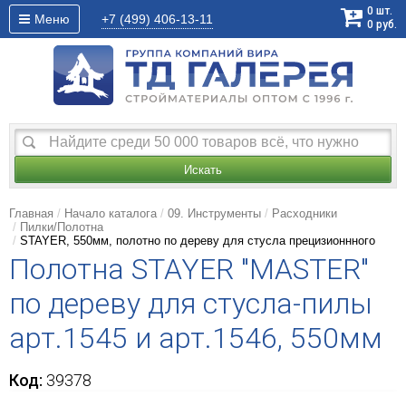
0
шт.
Меню
+7 (499)
406-13-11
0
руб.
Искать
Главная
Начало каталога
09. Инструменты
Расходники
Пилки/Полотна
STAYER, 550мм, полотно по дереву для стусла прецизионнного
Полотна STAYER "MASTER"
по дереву для стусла-пилы
арт.1545 и арт.1546, 550мм
Код:
39378