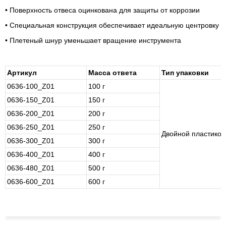
• Поверхность отвеса оцинкована для защиты от коррозии
• Специальная конструкция обеспечивает идеальную центровку
• Плетеный шнур уменьшает вращение инструмента
Артикул
Масса ответа
Тип упаковки
0636-100_Z01
100 г
0636-150_Z01
150 г
0636-200_Z01
200 г
0636-250_Z01
250 г
Двойной пластиков
0636-300_Z01
300 г
0636-400_Z01
400 г
0636-480_Z01
500 г
0636-600_Z01
600 г