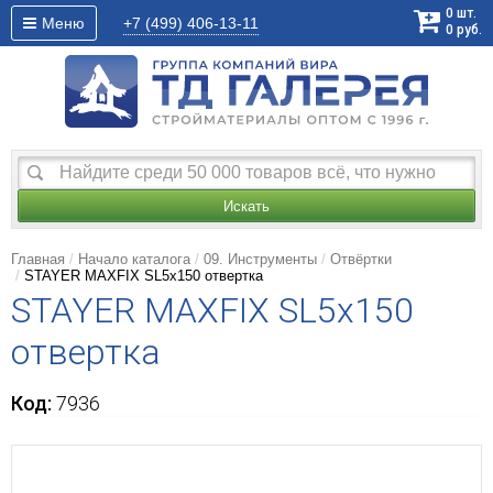
0
шт.
Меню
+7 (499)
406-13-11
0
руб.
Искать
Главная
Начало каталога
09. Инструменты
Отвёртки
STAYER MAXFIX SL5x150 отвертка
STAYER MAXFIX SL5x150
отвертка
Код:
7936