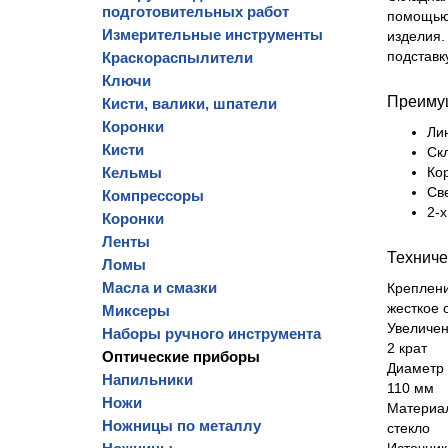
подготовительных работ
помощью 
Измерительные инструменты
изделия.
подставк
Краскораспылители
Ключи
Преиму
Кисти, валики, шпатели
Коронки
Лин
Кисти
Ск
Кельмы
Кор
Св
Компрессоры
2-х
Коронки
Ленты
Техниче
Ломы
Масла и смазки
Креплен
жесткое 
Миксеры
Увеличе
Наборы ручного инструмента
2 крат
Оптические приборы
Диаметр
Напильники
110 мм
Ножи
Материа
Ножницы по металлу
стекло