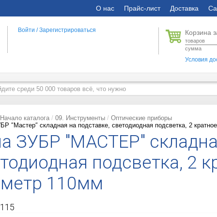
О нас
Прайс-лист
Доставка
Са
Войти
/
Зарегистрироваться
Корзина з
товаров
сумма
Условия до
Начало каталога
09. Инструменты
Оптические приборы
БР ″Мастер″ складная на подставке, светодиодная подсветка, 2 кратно
а ЗУБР "МАСТЕР" складна
тодиодная подсветка, 2 к
аметр 110мм
115