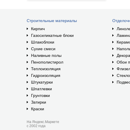
Строительные материалы
Отделоч
Кирпич
Линол
Газосиликатные блоки
Ламин
Шлакоблоки
Керам
Сухие смеси
Наполь
Наливные полы
Декора
Пенополистирол
Обои п
Теплоизоляция
Флизе
Гидроизоляция
Стекл
Штукатурки
Подвес
Шпатлевки
Грунтовки
Затирки
Краски
На Яндекс.Маркете
с 2002 года