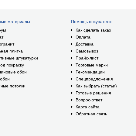
ные материалы
Помощь покупателю
еум
Как сделать заказ
ат
Оплата
огранит
Доставка
ная плитка
Самовывоз
тивные штукатурки
Прайс-лист
од покраску
Торговые марки
линовые обои
Рекомендации
ообои
Спецпредложения
ные потолки
Как выбрать (статьи)
Готовые решения
Вопрос-ответ
Карта сайта
Обратная связь