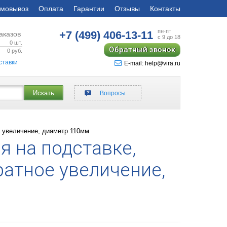
мовывоз
Оплата
Гарантии
Отзывы
Контакты
пн-пт
+7 (499)
406-13-11
аказов
с 9 до 18
0
шт.
Обратный звонок
0
руб.
ставки
E-mail: help@vira.ru
Искать
Вопросы
е увеличение, диаметр 110мм
я на подставке,
ратное увеличение,