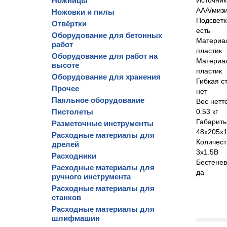
Ножницы
Источник
AAA/мизи
Ножовки и пилы
Подсветк
Отвёртки
есть
Оборудование для бетонных
Материал
работ
пластик
Оборудование для работ на
Материа
высоте
пластик
Оборудование для хранения
Гибкая с
Прочее
нет
Паяльное оборудование
Вес нетт
Пистолеты
0.53 кг
Габариты
Разметочные инструменты
48x205x
Расходные материалы для
Количест
дрелей
3х1.5В
Расходники
Бестене
Расходные материалы для
да
ручного инструмента
Расходные материалы для
станков
Расходные материалы для
шлифмашин