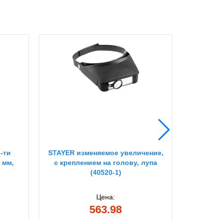
6-ти
STAYER изменяемое увеличение,
STAYER
 мм,
с креплением на голову, лупа
увел
(40520-1)
Цена:
563.98