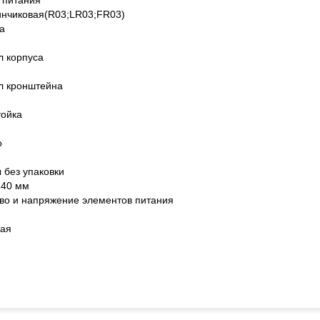
 питания
нчиковая(R03;LR03;FR03)
а
 корпуса
л кронштейна
тойка
о
 без упаковки
140 мм
во и напряжение элементов питания
вая