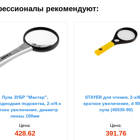
ессионалы рекомендуют:
Лупа ЗУБР ″Мастер″,
STAYER для чтения, 2-х/
одиодная подсветка, 2-х/4-х
кратное увеличение, d 90
тное увеличение, диаметр
лупа (40530-90)
линзы 100мм
Цена:
Цена:
428.62
391.76