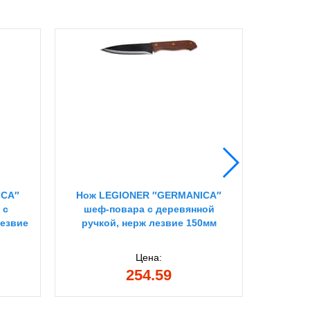
ICA″
Нож LEGIONER ″GERMANICA″
Нож L
 с
шеф-повара с деревянной
униве
лезвие
ручкой, нерж лезвие 150мм
деревян
Цена:
254.59