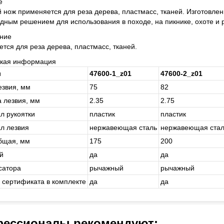
е
 нож применяется для реза дерева, пластмасс, тканей. Изготовле
дным решением для использования в походе, на пикнике, охоте и 
ние
тся для реза дерева, пластмасс, тканей.
ская информация
л
47600-1_z01
47600-2_z01
езвия, мм
75
82
 лезвия, мм
2.35
2.75
л рукоятки
пла­стик
пла­стик
л лезвия
не­ржа­ве­ю­щая сталь
не­ржа­ве­ю­щая ста
бщая, мм
175
200
й
да
да
сатора
ры­чаж­ный
ры­чаж­ный
 сертификата в комплекте
да
да
ессионалы рекомендуют: