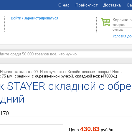
О нас
Прайс-лист
Доставка
Са
Войти
/
Зарегистрироваться
Корзина з
товаров
сумма
Условия до
Начало каталога
09. Инструменты
Хозяйственные товары
Ножы
75 мм, средний, с обрезиненной ручкой, складной нож (47600-1)
 STAYER складной с обре
едний
170
430.83
Цена
руб./шт.