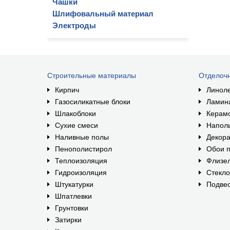
Чашки
Шлифовальный материал
Электроды
Строительные материалы
Отделоч
Кирпич
Линол
Газосиликатные блоки
Ламин
Шлакоблоки
Керам
Сухие смеси
Наполь
Наливные полы
Декора
Пенополистирол
Обои п
Теплоизоляция
Флизе
Гидроизоляция
Стекл
Штукатурки
Подвес
Шпатлевки
Грунтовки
Затирки