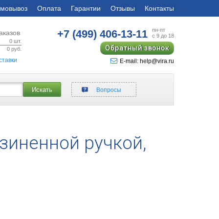
мовывоз
Оплата
Гарантии
Отзывы
Контакты
пн-пт
+7 (499)
406-13-11
аказов
с 9 до 18
0
шт.
Обратный звонок
0
руб.
ставки
E-mail: help@vira.ru
Искать
Вопросы
зиненной ручкой,