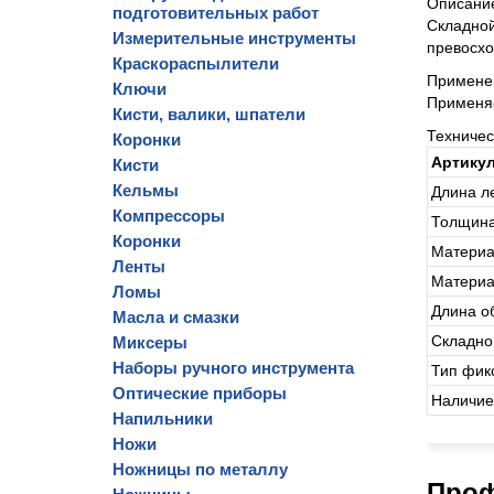
Описани
подготовительных работ
Складной
Измерительные инструменты
превосхо
Краскораспылители
Примене
Ключи
Применяе
Кисти, валики, шпатели
Техниче
Коронки
Артику
Кисти
Кельмы
Длина л
Компрессоры
Толщина
Коронки
Материа
Ленты
Материа
Ломы
Длина о
Масла и смазки
Складно
Миксеры
Наборы ручного инструмента
Тип фик
Оптические приборы
Наличие
Напильники
Ножи
Ножницы по металлу
Проф