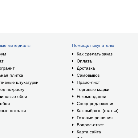
ные материалы
Помощь покупателю
еум
Как сделать заказ
ат
Оплата
огранит
Доставка
ная плитка
Самовывоз
тивные штукатурки
Прайс-лист
од покраску
Торговые марки
линовые обои
Рекомендации
ообои
Спецпредложения
ные потолки
Как выбрать (статьи)
Готовые решения
Вопрос-ответ
Карта сайта