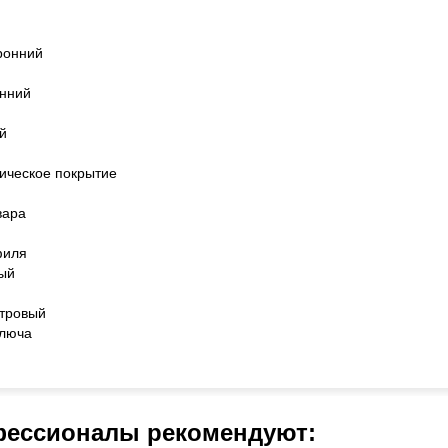
ронний
онний
й
ическое покрытие
вара
филя
ый
тровый
ключа
ессионалы рекомендуют: