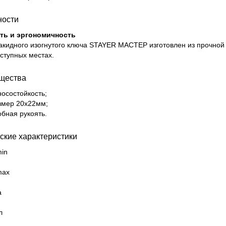
ности
ть и эргономичность
акидного изогнутого ключа STAYER МАСТЕР изготовлен из прочной 
ступных местах.
щества
носостойкость;
змер 20х22мм;
обная рукоять.
ские характеристики
in
max
а
л