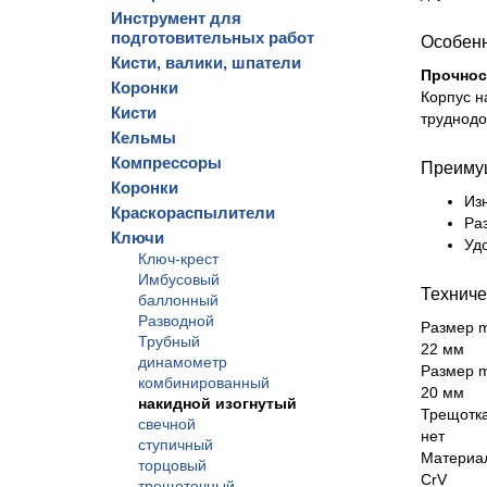
Инструмент для
подготовительных работ
Особен
Кисти, валики, шпатели
Прочнос
Коронки
Корпус н
Кисти
труднодо
Кельмы
Компрессоры
Преиму
Коронки
Из
Краскораспылители
Ра
Ключи
Уд
Ключ-крест
Имбусовый
Техниче
баллонный
Разводной
Размер m
Трубный
22 мм
динамометр
Размер 
комбинированный
20 мм
накидной изогнутый
Трещотк
свечной
нет
ступичный
Материа
торцовый
CrV
трещоточный