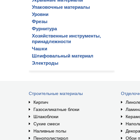
Упаковочные материалы
Уровни
Фрезы
Фурнитура
Хозяйственные инструменты,
принадлежности
Чашки
Шлифовальный материал
Электроды
Строительные материалы
Отделоч
Кирпич
Линол
Газосиликатные блоки
Ламин
Шлакоблоки
Керам
Сухие смеси
Наполь
Наливные полы
Декора
Пенополистирол
Обои п