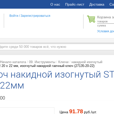
О нас
Прайс-лист
Доставка
Са
Войти
/
Зарегистрироваться
Корзина з
товаров
сумма
Условия до
Начало каталога
09. Инструменты
Ключи
накидной изогнутый
20 x 22 мм, изогнутый накидной гаечный ключ (27135-20-22)
ч накидной изогнутый STA
x22мм
00
91.78
Цена
руб./шт.