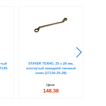
утый
STAYER ТЕХНО, 25 х 28 мм,
STAYE
7135-
изогнутый накидной гаечный
накидн
ключ (27130-25-28)
Цена:
148.38