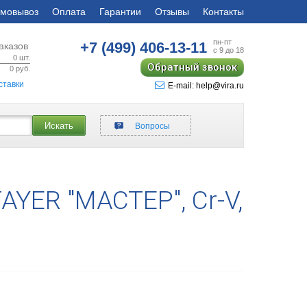
мовывоз
Оплата
Гарантии
Отзывы
Контакты
пн-пт
+7 (499)
406-13-11
аказов
с 9 до 18
0
шт.
Обратный звонок
0
руб.
ставки
E-mail: help@vira.ru
Искать
Вопросы
YER "МАСТЕР", Cr-V,