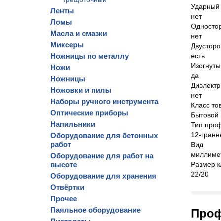
Ударный
Ленты
нет
Ломы
Односто
Масла и смазки
нет
Миксеры
Двустор
Ножницы по металлу
есть
Изогнуты
Ножи
да
Ножницы
Диэлектр
Ножовки и пилы
нет
Наборы ручного инструмента
Класс то
Оптические приборы
Бытовой
Напильники
Тип про
12-гранн
Оборудование для бетонных
работ
Вид
миллиме
Оборудование для работ на
высоте
Размер 
22/20
Оборудование для хранения
Отвёртки
Прочее
Паяльное оборудование
Проф