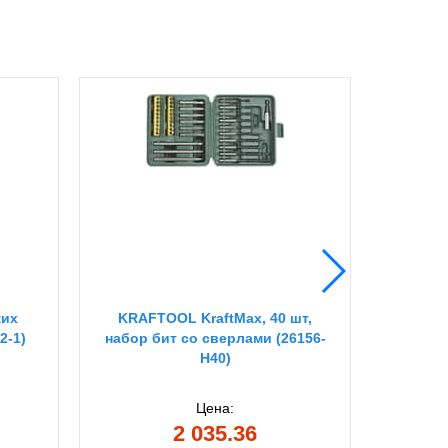
ких
KRAFTOOL KraftMax, 40 шт,
KRAF
2-1)
набор бит со сверлами (26156-
пр
H40)
реверс
Цена:
2 035.36