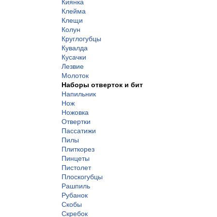
Киянка
Клейма
Клещи
Колун
Круглогубцы
Кувалда
Кусачки
Лезвие
Молоток
Наборы отверток и бит
Напильник
Нож
Ножовка
Отвертки
Пассатижи
Пилы
Плиткорез
Пинцеты
Пистолет
Плоскогубцы
Рашпиль
Рубанок
Скобы
Скребок