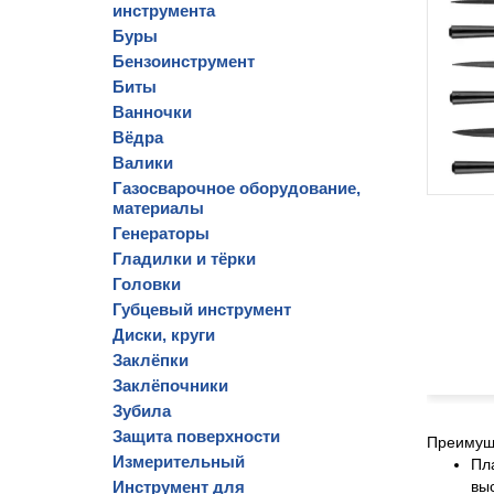
инструмента
Буры
Бензоинструмент
Биты
Ванночки
Вёдра
Валики
Газосварочное оборудование,
материалы
Генераторы
Гладилки и тёрки
Головки
Губцевый инструмент
Диски, круги
Заклёпки
Заклёпочники
Зубила
Защита поверхности
Преимущ
Измерительный
Пл
Инструмент для
вы