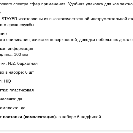
рокого спектра сфер применения. Удобная упаковка для компактно
е
STAYER изготовлены из высококачественной инструментальной ста
ого срока службы
ние
ого опиливания, зачистки поверхностей, доводки небольших детале
ская информация
длина: 100 мм
чки: №2, бархатная
во в наборе: 6 шт
: HiQ
ятки: пластиковая
насечка: да
комплекте: да
т поставки (комплектация):
в наборе 6 надфилей