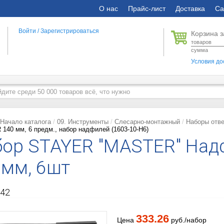
О нас
Прайс-лист
Доставка
Са
Войти
/
Зарегистрироваться
Корзина з
товаров
сумма
Условия до
Начало каталога
09. Инструменты
Слесарно-монтажный
Наборы отве
140 мм, 6 предм., набор надфилей (1603-10-H6)
ор STAYER "MASTER" Надф
мм, 6шт
42
333.26
Цена
руб./набор