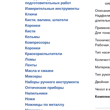
подготовительных работ
ши
Измерительные инструменты
Описани
Ключи
Надфили 
Кисти, валики, шпатели
длительн
Коронки
Примене
Кисти
Для тонк
Кельмы
Техниче
Компрессоры
Рабочая 
Коронки
Тип насе
Краскораспылители
Ломы
Количест
Ленты
Материал
Масла и смазки
Тип руко
Миксеры
Наборы ручного инструмента
Двойная 
Оптические приборы
Чехол в 
Напильники
Комплек
Ножи
Ножницы по металлу