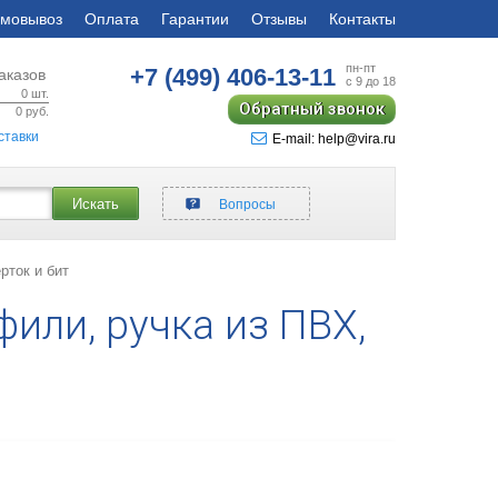
мовывоз
Оплата
Гарантии
Отзывы
Контакты
пн-пт
+7 (499)
406-13-11
аказов
с 9 до 18
0
шт.
Обратный звонок
0
руб.
ставки
E-mail: help@vira.ru
Искать
Вопросы
рток и бит
или, ручка из ПВХ,