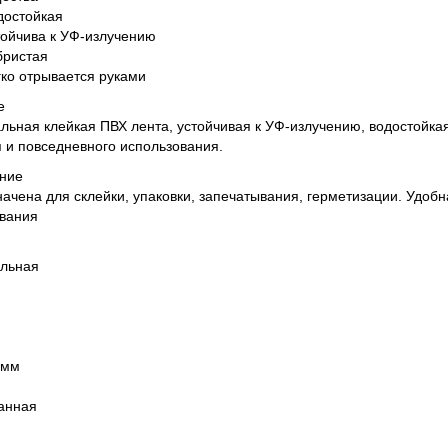
достойкая
тойчива к УФ-излучению
бристая
гко отрывается руками
е
льная клейкая ПВХ лента, устойчивая к УФ-излучению, водостойка
 и повседневного использования.
ние
ачена для склейки, упаковки, запечатывания, герметизации. Удобн
вания
альная
 мм
анная