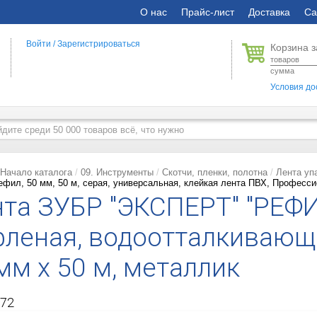
О нас
Прайс-лист
Доставка
Са
Войти
/
Зарегистрироваться
Корзина з
товаров
сумма
Условия до
Начало каталога
09. Инструменты
Скотчи, пленки, полотна
Лента уп
фил, 50 мм, 50 м, серая, универсальная, клейкая лента ПВХ, Профессио
та ЗУБР "ЭКСПЕРТ" "РЕФИЛ
леная, водоотталкивающа
мм х 50 м, металлик
72