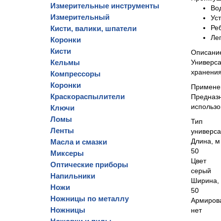
Измерительные инструменты
Во
Измерительный
Ус
Ре
Кисти, валики, шпатели
Ле
Коронки
Кисти
Описани
Кельмы
Универса
хранения
Компрессоры
Коронки
Примене
Краскораспылители
Предназн
использо
Ключи
Ломы
Тип
Ленты
универс
Длина, м
Масла и смазки
50
Миксеры
Цвет
Оптические приборы
серый
Напильники
Ширина,
Ножи
50
Ножницы по металлу
Армиров
Ножницы
нет