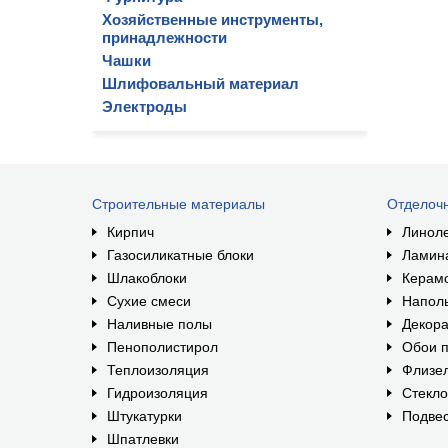
Хозяйственные инструменты,
принадлежности
Чашки
Шлифовальный материал
Электроды
Строительные материалы
Отделоч
Кирпич
Линол
Газосиликатные блоки
Ламин
Шлакоблоки
Керам
Сухие смеси
Наполь
Наливные полы
Декора
Пенополистирол
Обои п
Теплоизоляция
Флизе
Гидроизоляция
Стекл
Штукатурки
Подвес
Шпатлевки