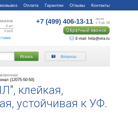
мовывоз
Оплата
Гарантии
Отзывы
Контакты
пн-пт
+7 (499)
406-13-11
аказов
с 9 до 18
0
шт.
Обратный звонок
0
руб.
ставки
E-mail: help@vira.ru
Искать
Вопросы
аковочная
нал (12075-50-50)
", клейкая,
я, устойчивая к УФ.