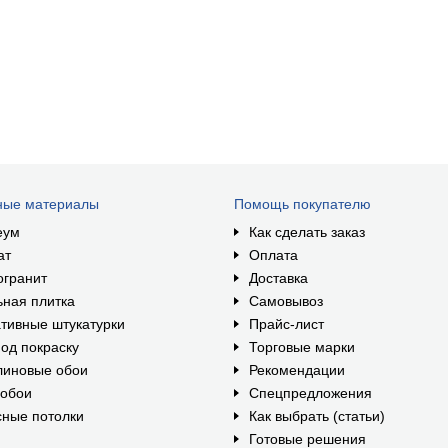
ные материалы
Помощь покупателю
еум
Как сделать заказ
ат
Оплата
огранит
Доставка
ная плитка
Самовывоз
тивные штукатурки
Прайс-лист
од покраску
Торговые марки
линовые обои
Рекомендации
ообои
Спецпредложения
ные потолки
Как выбрать (статьи)
Готовые решения