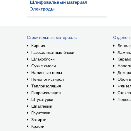
Шлифовальный материал
Электроды
Строительные материалы
Отделоч
Кирпич
Линол
Газосиликатные блоки
Ламин
Шлакоблоки
Керам
Сухие смеси
Наполь
Наливные полы
Декора
Пенополистирол
Обои п
Теплоизоляция
Флизе
Гидроизоляция
Стекл
Штукатурки
Подвес
Шпатлевки
Грунтовки
Затирки
Краски