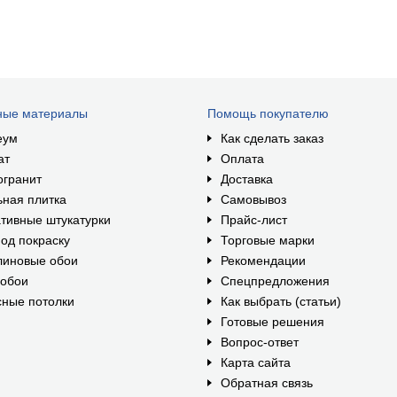
ные материалы
Помощь покупателю
еум
Как сделать заказ
ат
Оплата
огранит
Доставка
ная плитка
Самовывоз
тивные штукатурки
Прайс-лист
од покраску
Торговые марки
линовые обои
Рекомендации
ообои
Спецпредложения
ные потолки
Как выбрать (статьи)
Готовые решения
Вопрос-ответ
Карта сайта
Обратная связь