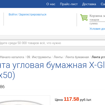
О нас
Прайс-лист
Доставка
Са
Войти
/
Зарегистрироваться
Корзина з
товаров
сумма
Условия до
Начало каталога
09. Инструменты
Ленты
Лента бумажная
Лента уг
та угловая бумажная X-Gla
х50)
86
117.58
Цена
руб./шт.