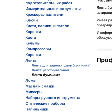
Разрывн
подготовительных работ
Лента бу
Измерительные инструменты
истирани
Краскораспылители
Ключи
Имеет ра
предотвр
Кисти, валики, шпатели
Коронки
Углоформ
Кисти
образующ
Кельмы
Компрессоры
Коронки
Проф
Ленты
Лента для заделки швов (серпянка)
Лента уплотнительная
Лента бумажная
Ломы
Масла и смазки
Миксеры
Наборы ручного инструмента
Оптические приборы
Напильники