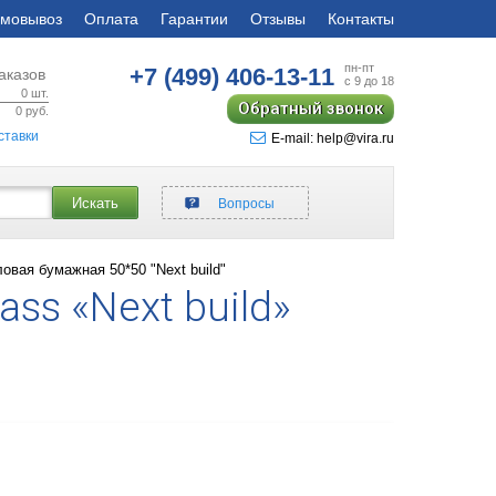
мовывоз
Оплата
Гарантии
Отзывы
Контакты
пн-пт
+7 (499)
406-13-11
аказов
с 9 до 18
0
шт.
Обратный звонок
0
руб.
ставки
E-mail: help@vira.ru
Искать
Вопросы
ловая бумажная 50*50 "Next build"
ss «Next build»