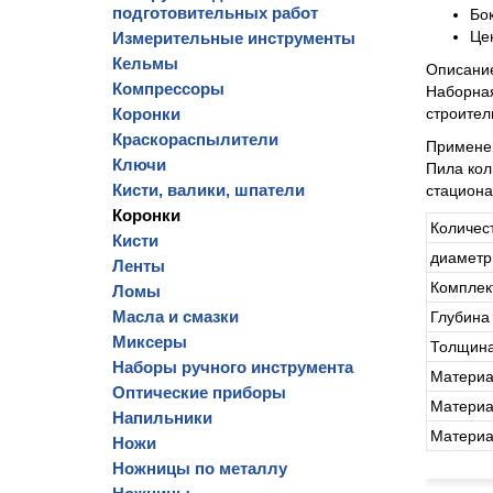
подготовительных работ
Бо
Це
Измерительные инструменты
Кельмы
Описани
Компрессоры
Наборная
Коронки
строител
Краскораспылители
Примене
Ключи
Пила кол
Кисти, валики, шпатели
стациона
Коронки
Количест
Кисти
диаметр
Ленты
Комплек
Ломы
Масла и смазки
Глубина
Миксеры
Толщина
Наборы ручного инструмента
Материа
Оптические приборы
Материа
Напильники
Материа
Ножи
Ножницы по металлу