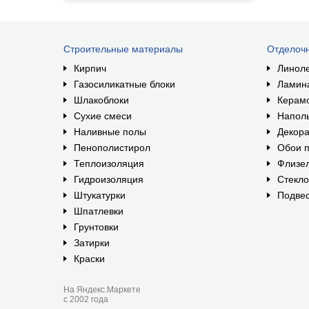
Строительные материалы
Отделоч
Кирпич
Линол
Газосиликатные блоки
Ламин
Шлакоблоки
Керам
Сухие смеси
Наполь
Наливные полы
Декора
Пенополистирол
Обои п
Теплоизоляция
Флизе
Гидроизоляция
Стекл
Штукатурки
Подвес
Шпатлевки
Грунтовки
Затирки
Краски
На Яндекс.Маркете
с 2002 года