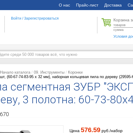
О нас
Прайс-лист
Доставка
Са
Войти
/
Зарегистрироваться
Корзина з
товаров
сумма
Условия до
Начало каталога
09. Инструменты
Коронки
шт, (60-67-74-83-95 x 32 мм), наборная кольцевая пила по дереву (29595-
а сегментная ЗУБР "ЭКСП
еву, 3 полотна: 60-73-80х
670
576.59
Цена
руб./набор