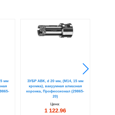
15 мм
ЗУБР АВК, d 20 мм, (М14, 15 мм
ЗУБ
зная
кромка), вакуумная алмазная
биме
9865-
коронка, Профессионал (29865-
20)
Цена:
1 122.96