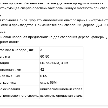
ковая прорезь обеспечивает легкое удаление продуктов пиления.
нтрирующее сверло обеспечивает повышенную жесткость при свер
е
 кольцевая пила Зубр это многолетний опыт создания инструмент
ьстве и производстве. Применяется при сверлении дерева, ДСП и
ние
ьцевая наборная предназначена для сверления дерева, фанеры, Д
рном станке.
во пил в наборе , шт
3
ы , мм
60-80
тация
60-73-80мм, 3 шт
 пиления , мм
42
 лезвия , мм
0.65
л корпуса
сталь 65Mn
л основания
цинкоалюминиевый сплав
л центровочного сверла
высокоуглеродистая сталь