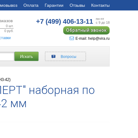
мовывоз
Оплата
Гарантии
Отзывы
Контакты
пн-пт
+7 (499)
406-13-11
аказов
с 9 до 18
0
шт.
Обратный звонок
0
руб.
ставки
E-mail: help@vira.ru
Искать
Вопросы
H3-42)
ЕРТ" наборная по
42 мм