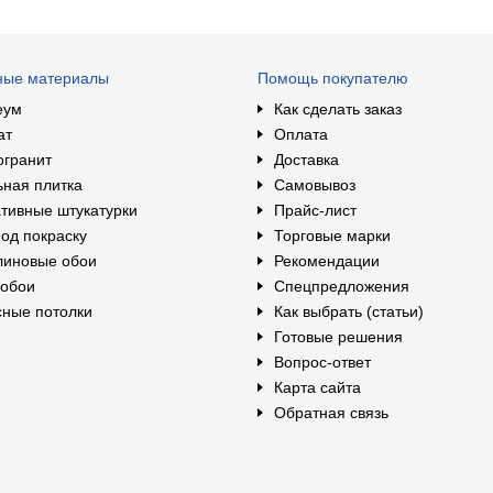
ные материалы
Помощь покупателю
еум
Как сделать заказ
ат
Оплата
огранит
Доставка
ная плитка
Самовывоз
тивные штукатурки
Прайс-лист
од покраску
Торговые марки
линовые обои
Рекомендации
ообои
Спецпредложения
ные потолки
Как выбрать (статьи)
Готовые решения
Вопрос-ответ
Карта сайта
Обратная связь