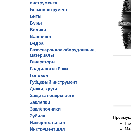
инструмента
Бензоинструмент
Биты
Буры
Валики
Ванночки
Вёдра
Газосварочное оборудование,
материалы
Генераторы
Гладилки и тёрки
Головки
Губцевый инструмент
Диски, круги
Защита поверхности
Заклёпки
Заклёпочники
Зубила
Преимущ
Измерительный
Пр
Инструмент для
Ме