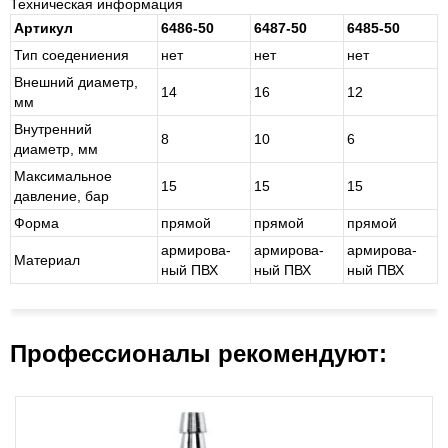
Техническая информация
Артикул
6486-50
6487-50
6485-50
Тип соедениения
нет
нет
нет
Внешний диаметр,
14
16
12
мм
Внутренний
8
10
6
диаметр, мм
Максимальное
15
15
15
давление, бар
Форма
пря­мой
пря­мой
пря­мой
ар­ми­ро­ва­
ар­ми­ро­ва­
ар­ми­ро­ва­
Материал
ный ПВХ
ный ПВХ
ный ПВХ
Профессионалы рекомендуют: