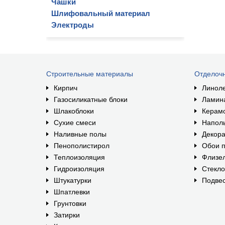
Чашки
Шлифовальный материал
Электроды
Строительные материалы
Отделоч
Кирпич
Линол
Газосиликатные блоки
Ламин
Шлакоблоки
Керам
Сухие смеси
Наполь
Наливные полы
Декора
Пенополистирол
Обои п
Теплоизоляция
Флизе
Гидроизоляция
Стекл
Штукатурки
Подвес
Шпатлевки
Грунтовки
Затирки