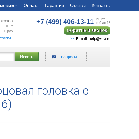
мовывоз
Оплата
Гарантии
Отзывы
Контакты
пн-пт
+7 (499)
406-13-11
аказов
с 9 до 18
0
шт.
Обратный звонок
0
руб.
ставки
E-mail: help@vira.ru
Искать
Вопросы
рцовая головка с
16)