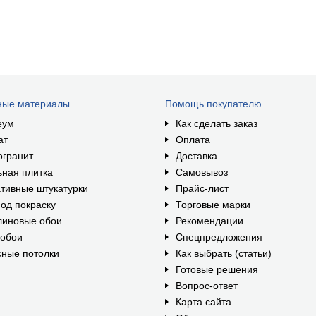
ные материалы
Помощь покупателю
еум
Как сделать заказ
ат
Оплата
огранит
Доставка
ная плитка
Самовывоз
тивные штукатурки
Прайс-лист
од покраску
Торговые марки
линовые обои
Рекомендации
ообои
Спецпредложения
ные потолки
Как выбрать (статьи)
Готовые решения
Вопрос-ответ
Карта сайта