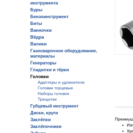
инструмента
Буры
Бензоинструмент
Биты
Ванночки
Вёдра
Валики
Газосварочное оборудование,
материалы
Генераторы
Гладилки и тёрки
Головки
Адаптеры и удлинители
Головки торцевые
Наборы головок
Трещетки
Губцевый инструмент
Диски, круги
Преимущ
Заклёпки
Из
Заклёпочники
Хр