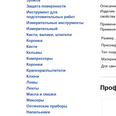
Зубила
Защита поверхности
Описани
Изделие 
Инструмент для
свойства
подготовительных работ
Измерительные инструменты
Примене
Измерительный
Применяе
Кисти, валики, шпатели
Размер 
Коронки
Присоед
Кисти
Тип пок
Кельмы
Компрессоры
Матери
Коронки
Для све
Краскораспылители
Ключи
Ломы
Проф
Ленты
Масла и смазки
Миксеры
Оптические приборы
Напильники