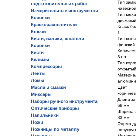
Тип замк
подготовительных работ
навесно
Измерительные инструменты
Тип меха
Коронки
дисковы
Краскораспылители
Класс бе
Ключи
1
Кисти, валики, шпатели
Тип ключ
финский 
Коронки
Количест
Кисти
3 шт
Кельмы
Тип корп
Компрессоры
открыты
Ленты
Материал
Ломы
алюмини
Масла и смазки
Цвет
коричне
Миксеры
Длина за
Наборы ручного инструмента
68 мм
Оптические приборы
Ширина 
Напильники
33 мм
Ножи
Форма д
Ножницы по металлу
полукруг
Материа