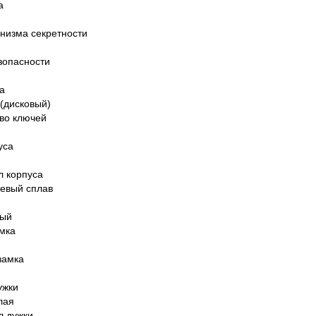
а
й
низма секретности
й
зопасности
а
(дисковый)
во ключей
уса
й
 корпуса
евый сплав
вый
мка
замка
ужки
лая
л дужки