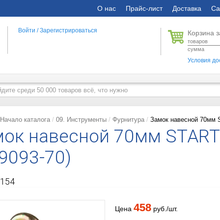
О нас
Прайс-лист
Доставка
Са
Войти
/
Зарегистрироваться
Корзина з
товаров
сумма
Условия до
Начало каталога
09. Инструменты
Фурнитура
Замок навесной 70мм
мок навесной 70мм STAR
9093-70)
154
458
Цена
руб./шт.