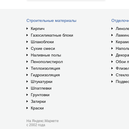
Строительные материалы
Отделоч
Кирпич
Линол
Газосиликатные блоки
Ламин
Шлакоблоки
Керам
Сухие смеси
Наполь
Наливные полы
Декора
Пенополистирол
Обои п
Теплоизоляция
Флизе
Гидроизоляция
Стекл
Штукатурки
Подвес
Шпатлевки
Грунтовки
Затирки
Краски
На Яндекс.Маркете
с 2002 года