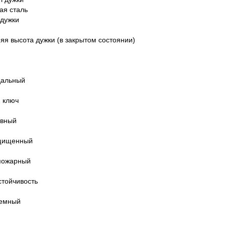
ая сталь
дужки
яя высота дужки (в закрытом состоянии)
дальный
 ключ
ивный
щищенный
пожарный
тойчивость
темный