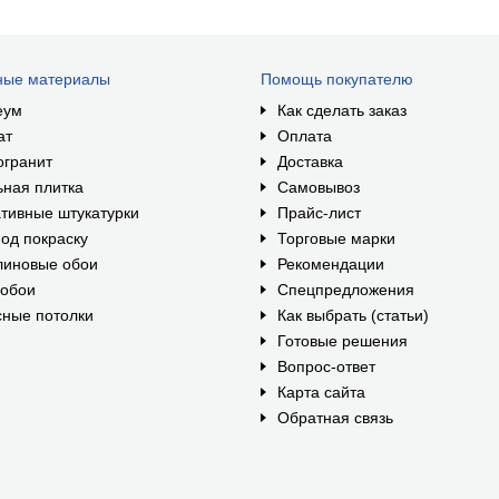
ные материалы
Помощь покупателю
еум
Как сделать заказ
ат
Оплата
огранит
Доставка
ная плитка
Самовывоз
тивные штукатурки
Прайс-лист
од покраску
Торговые марки
линовые обои
Рекомендации
ообои
Спецпредложения
ные потолки
Как выбрать (статьи)
Готовые решения
Вопрос-ответ
Карта сайта
Обратная связь