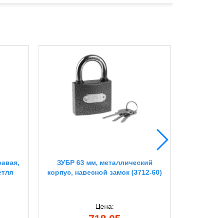
равая,
ЗУБР 63 мм, металлический
ЗУБР 70 
етля
корпус, навесной замок (3712-60)
ключ-
ме
Цена: