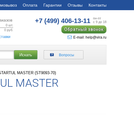
мовывоз
Оплата
Гарантии
Отзывы
Контакты
пн-пт
+7 (499)
406-13-11
аказов
с 9 до 18
0
шт.
Обратный звонок
0
руб.
ставки
E-mail: help@vira.ru
Искать
Вопросы
 STARTUL MASTER (ST9093-70)
TUL MASTER