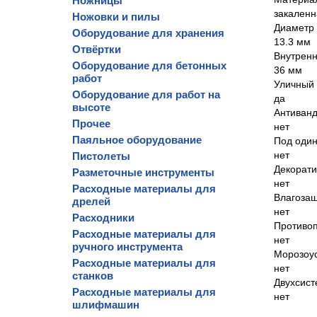
Ножницы
закаленн
Ножовки и пилы
Диаметр 
Оборудование для хранения
13.3 мм
Отвёртки
Внутренн
Оборудование для бетонных
36 мм
работ
Уличный
Оборудование для работ на
да
высоте
Антиван
Прочее
нет
Паяльное оборудование
Под один
нет
Пистолеты
Декорат
Разметочные инструменты
нет
Расходные материалы для
Влагоза
дрелей
нет
Расходники
Противо
Расходные материалы для
нет
ручного инструмента
Морозоус
Расходные материалы для
нет
станков
Двухсис
Расходные материалы для
нет
шлифмашин