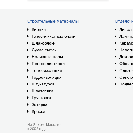
Строительные материалы
Отделоч
Кирпич
Линол
Газосиликатные блоки
Ламин
Шлакоблоки
Керам
Сухие смеси
Наполь
Наливные полы
Декора
Пенополистирол
Обои п
Теплоизоляция
Флизе
Гидроизоляция
Стекл
Штукатурки
Подвес
Шпатлевки
Грунтовки
Затирки
Краски
На Яндекс.Маркете
с 2002 года