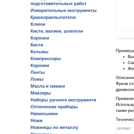
подготовительных работ
Измерительные инструменты
Краскораспылители
Ключи
Кисти, валики, шпатели
Коронки
Кисти
Преимущ
Кельмы
Вы
Компрессоры
Са
Коронки
Же
Ленты
Описани
Ломы
Фреза от
Масла и смазки
древесин
Миксеры
Примене
Наборы ручного инструмента
Использу
Оптические приборы
также ре
Напильники
Техниче
Ножи
Ножницы по металлу
Артикул