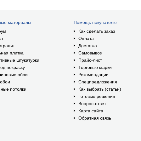
ные материалы
Помощь покупателю
еум
Как сделать заказ
ат
Оплата
огранит
Доставка
ная плитка
Самовывоз
тивные штукатурки
Прайс-лист
од покраску
Торговые марки
линовые обои
Рекомендации
ообои
Спецпредложения
ные потолки
Как выбрать (статьи)
Готовые решения
Вопрос-ответ
Карта сайта
Обратная связь