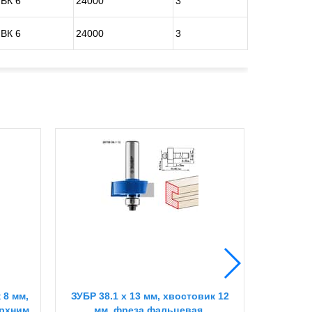
ВК 6
24000
3
ВК 6
24000
3
 8 мм,
ЗУБР 38.1 x 13 мм, хвостовик 12
ЗУБР 12
ерхним
мм, фреза фальцевая,
фреза