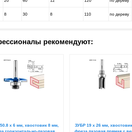
20
60
12
120
по дереву
-
8
30
8
110
по дереву
ессионалы рекомендуют:
50.8 x 6 мм, хвостовик 8 мм,
ЗУБР 19 x 26 мм, хвостовик
за горизонтально-пазовая,
фреза пазовая прямая с в