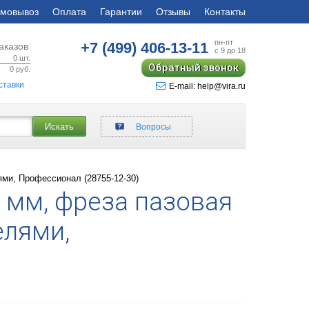
мовывоз
Оплата
Гарантии
Отзывы
Контакты
пн-пт
+7 (499)
406-13-11
аказов
с 9 до 18
0
шт.
Обратный звонок
0
руб.
ставки
E-mail: help@vira.ru
Искать
Вопросы
ями, Профессионал (28755-12-30)
8 мм, фреза пазовая
елями,