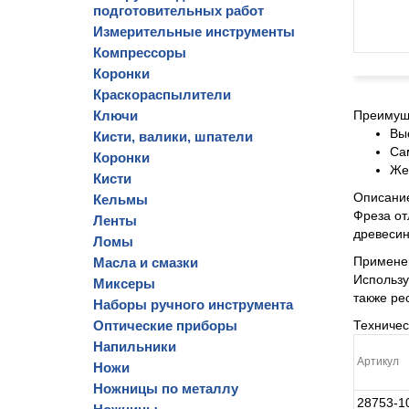
подготовительных работ
Измерительные инструменты
Компрессоры
Коронки
Краскораспылители
Ключи
Преимущ
Вы
Кисти, валики, шпатели
Са
Коронки
Же
Кисти
Описани
Кельмы
Фреза от
Ленты
древесин
Ломы
Примене
Масла и смазки
Использу
Миксеры
также ре
Наборы ручного инструмента
Оптические приборы
Техниче
Напильники
Артикул
Ножи
Ножницы по металлу
28753-1