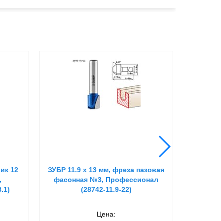
вик 12
ЗУБР 11.9 x 13 мм, фреза пазовая
ЗУБР 12
,
фасонная №3, Профессионал
фр
.1)
(28742-11.9-22)
Профе
Цена: