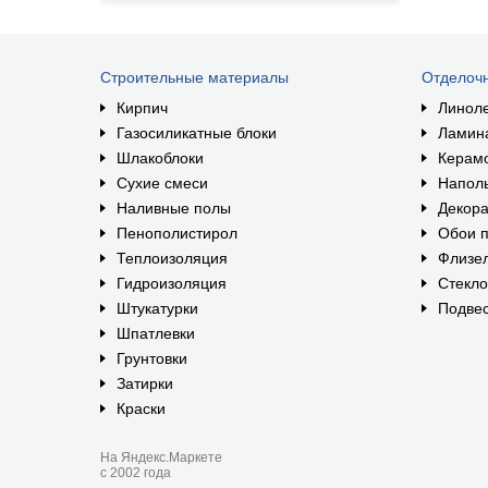
Строительные материалы
Отделоч
Кирпич
Линол
Газосиликатные блоки
Ламин
Шлакоблоки
Керам
Сухие смеси
Наполь
Наливные полы
Декора
Пенополистирол
Обои п
Теплоизоляция
Флизе
Гидроизоляция
Стекл
Штукатурки
Подвес
Шпатлевки
Грунтовки
Затирки
Краски
На Яндекс.Маркете
с 2002 года