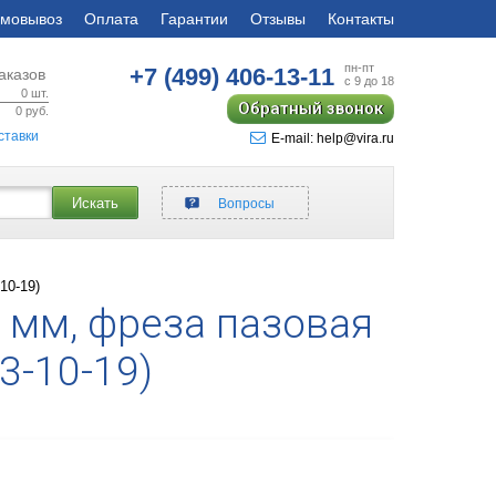
мовывоз
Оплата
Гарантии
Отзывы
Контакты
пн-пт
+7 (499)
406-13-11
аказов
с 9 до 18
0
шт.
Обратный звонок
0
руб.
ставки
E-mail: help@vira.ru
Искать
Вопросы
10-19)
8 мм, фреза пазовая
3-10-19)