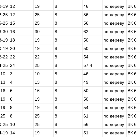
2-19
12
19
8
46
по дереву
ВК 6
2-25
12
25
8
56
по дереву
ВК 6
5-25
15
25
8
56
по дереву
ВК 6
6-30
16
30
8
62
по дереву
ВК 6
8-19
18
19
8
50
по дереву
ВК 6
0-19
20
19
8
50
по дереву
ВК 6
2-22
22
22
8
54
по дереву
ВК 6
4-25
24
25
8
57.4
по дереву
ВК 6
-10
3
10
8
46
по дереву
ВК 6
-13
4
13
8
49
по дереву
ВК 6
-16
6
16
8
50
по дереву
ВК 6
-19
6
19
8
50
по дереву
ВК 6
-19
8
19
8
54
по дереву
ВК 6
-25
8
25
8
61
по дереву
ВК 6
0-25
10
25
8
56
по дереву
ВК 6
4-19
14
19
8
51
по дереву
ВК 6