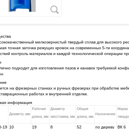
ества
сококачественный мелкозернистый твердый сплав для высокого ре
мая точная заточка режущих кромок на современных 5-ти координа
сткий контроль материалов и каждой технологической операции пр
е
лично подходит для изготовления пазов и канавок требуемой конф
ы.
ние
ется на фрезерных станках и ручных фрезерах при обработке мебе
ставрационных работах и внутренней отделке.
ская информация
Рабочая
Диаметр
Общая
Марка
Диаметр, мм
Назначение
длина, мм
хвостовика, мм
длина, мм
твердо
0-19
10
19
8
52
по дереву
ВК 6