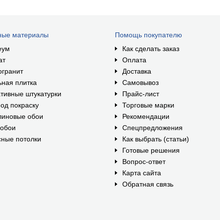
ные материалы
Помощь покупателю
еум
Как сделать заказ
ат
Оплата
огранит
Доставка
ная плитка
Самовывоз
тивные штукатурки
Прайс-лист
од покраску
Торговые марки
линовые обои
Рекомендации
ообои
Спецпредложения
ные потолки
Как выбрать (статьи)
Готовые решения
Вопрос-ответ
Карта сайта
Обратная связь