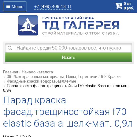
0
шт.
Меню
+7 (499)
406-13-11
0
руб.
Искать
Главная
Начало каталога
06. Лакокрасочные материалы, Пены, Герметики
6.2 Краски
Фасадные краски водоразбавляемые
Парад краска фасад.трещиностойкая f70 elastic база а шелк-мат.
0,9л
Парад краска
фасад.трещиностойкая f70
elastic база а шелк-мат. 0,9л