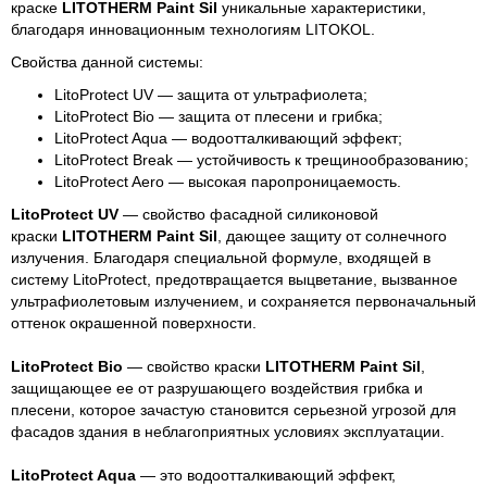
краске
LITOTHERM Paint Sil
уникальные характеристики,
благодаря инновационным технологиям LITOKOL.
Свойства данной системы:
LitoProtect UV — защита от ультрафиолета;
LitoProtect Bio — защита от плесени и грибка;
LitoProtect Aqua — водоотталкивающий эффект;
LitoProtect Break — устойчивость к трещинообразованию;
LitoProtect Aero — высокая паропроницаемость.
LitoProtect UV
— свойство фасадной силиконовой
краски
LITOTHERM Paint Sil
, дающее защиту от солнечного
излучения. Благодаря специальной формуле, входящей в
систему LitoProtect, предотвращается выцветание, вызванное
ультрафиолетовым излучением, и сохраняется первоначальный
оттенок окрашенной поверхности.
LitoProtect Bio
— свойство краски
LITOTHERM Paint Sil
,
защищающее ее от разрушающего воздействия грибка и
плесени, которое зачастую становится серьезной угрозой для
фасадов здания в неблагоприятных условиях эксплуатации.
LitoProtect Aqua
— это водоотталкивающий эффект,