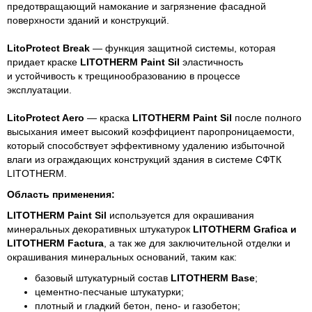
предотвращающий намокание и загрязнение фасадной
поверхности зданий и конструкций.
LitoProtect Break
— функция защитной системы, которая
придает краске
LITOTHERM Paint Sil
эластичность
и устойчивость к трещинообразованию в процессе
эксплуатации.
LitoProtect Aero
— краска
LITOTHERM Paint Sil
после полного
высыхания имеет высокий коэффициент паропроницаемости,
который способствует эффективному удалению избыточной
влаги из ограждающих конструкций здания в системе СФТК
LITOTHERM.
Область применения:
LITOTHERM Paint Sil
используется для окрашивания
минеральных декоративных штукатурок
LITOTHERM Grafica и
LITOTHERM Factura
, а так же для заключительной отделки и
окрашивания минеральных оснований, таким как:
базовый штукатурный состав
LITOTHERM Base
;
цементно-песчаные штукатурки;
плотный и гладкий бетон, пено- и газобетон;