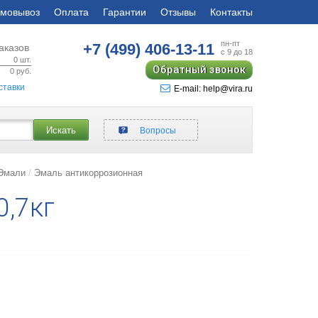
мовывоз
Оплата
Гарантии
Отзывы
Контакты
пн-пт
+7 (499)
406-13-11
аказов
с 9 до 18
0
шт.
Обратный звонок
0
руб.
ставки
E-mail: help@vira.ru
Искать
Вопросы
 Эмали
Эмаль антикоррозионная
0,7кг