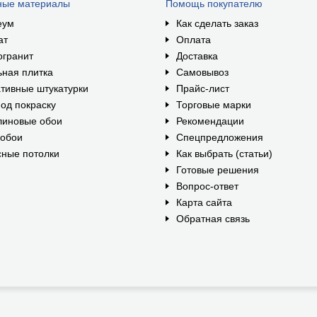
ные материалы
Помощь покупателю
еум
Как сделать заказ
ат
Оплата
огранит
Доставка
ная плитка
Самовывоз
тивные штукатурки
Прайс-лист
од покраску
Торговые марки
линовые обои
Рекомендации
ообои
Спецпредложения
ные потолки
Как выбрать (статьи)
Готовые решения
Вопрос-ответ
Карта сайта
Обратная связь