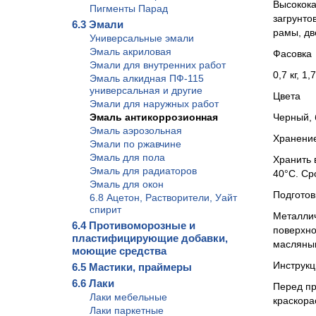
Высокока
Пигменты Парад
загрунто
6.3 Эмали
рамы, дв
Универсальные эмали
Эмаль акриловая
Фасовка
Эмали для внутренних работ
0,7 кг, 1,7
Эмаль алкидная ПФ-115
универсальная и другие
Цвета
Эмали для наружных работ
Эмаль антикоррозионная
Черный, 
Эмаль аэрозольная
Хранени
Эмали по ржавчине
Эмаль для пола
Хранить 
Эмаль для радиаторов
40°С. Ср
Эмаль для окон
Подготов
6.8 Ацетон, Растворители, Уайт
спирит
Металлич
6.4 Противоморозные и
поверхно
пластифицирующие добавки,
масляным
моющие средства
Инструк
6.5 Мастики, праймеры
6.6 Лаки
Перед пр
Лаки мебельные
краскора
Лаки паркетные