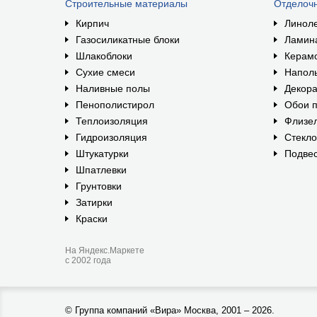
Строительные материалы
Отделоч
Кирпич
Линол
Газосиликатные блоки
Ламин
Шлакоблоки
Керам
Сухие смеси
Наполь
Наливные полы
Декора
Пенополистирол
Обои п
Теплоизоляция
Флизе
Гидроизоляция
Стекл
Штукатурки
Подвес
Шпатлевки
Грунтовки
Затирки
Краски
На Яндекс.Маркете
с 2002 года
©
Группа компаний «Вира»
Москва, 2001 – 2026.