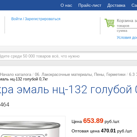
О нас
Прайс-лист
Доставка
Са
Войти
/
Зарегистрироваться
Корзина з
товаров
сумма
Условия до
Начало каталога
06. Лакокрасочные материалы, Пены, Герметики
6.3
маль нц-132 голубой 0,7кг
ра эмаль нц-132 голубой 
464
653.89
Цена
руб./шт.
470.01
Оптовая цена
руб./шт.