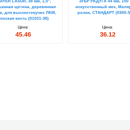
AYER LASUR, 38 мм, 1,5″,
ЗУБР РАДУГА 44 мм, 150
анная щетина, деревянная
искусственный мех, Мал
а, для высокотекучих ЛКМ,
ролик, СТАНДАРТ (0305-S
лоская кисть (01031-38)
Цена:
Цена:
45.46
36.12