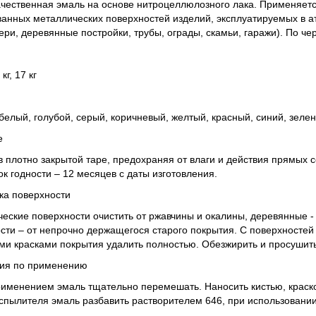
чественная эмаль на основе нитроцеллюлозного лака. Применяетс
ванных металлических поверхностей изделий, эксплуатируемых в 
ери, деревянные постройки, трубы, ограды, скамьи, гаражи). По ч
 кг, 17 кг
белый, голубой, серый, коричневый, желтый, красный, синий, зеле
е
в плотно закрытой таре, предохраняя от влаги и действия прямых с
ок годности – 12 месяцев с даты изготовления.
ка поверхности
еские поверхности очистить от ржавчины и окалины, деревянные -
сти – от непрочно держащегося старого покрытия. С поверхносте
и красками покрытия удалить полностью. Обезжирить и просушить
ция по применению
именением эмаль тщательно перемешать. Наносить кистью, краск
спылителя эмаль разбавить растворителем 646, при использовании