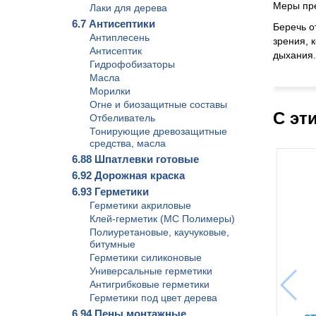
Меры пр
Лаки для дерева
6.7 Антисептики
Беречь о
Антиплесень
зрения, 
Антисептик
дыхания.
Гидрофобизаторы
Масла
Морилки
Огне и биозащитные составы
С эт
Отбеливатель
Тонирующие древозащитные
средства, масла
6.88 Шпатлевки готовые
6.92 Дорожная краска
6.93 Герметики
Герметики акриловые
Клей-герметик (МС Полимеры)
Полиуретановые, каучуковые,
битумные
Герметики силиконовые
Универсальные герметики
Антигрибковые герметики
Герметики под цвет дерева
6.94 Пены монтажные