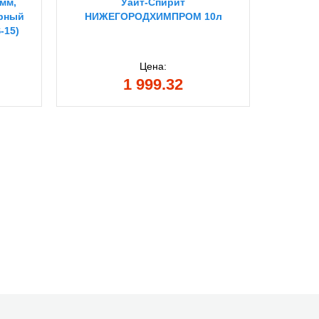
 мм,
Уайт-Спирит
ЗУБР 
ярный
НИЖЕГОРОДХИМПРОМ 10л
светлая
-15)
ко
ма
Цена:
1 999.32