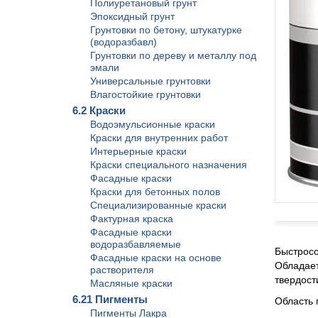
Полиуретановый грунт
Эпоксидный грунт
Грунтовки по бетону, штукатурке
(водоразбавл)
Грунтовки по дереву и металлу под
эмали
Универсальные грунтовки
Влагостойкие грунтовки
6.2 Краски
Водоэмульсионные краски
Краски для внутренних работ
Интерьерные краски
Краски специального назначения
Фасадные краски
Краски для бетонных полов
Специализированные краски
Фактурная краска
Фасадные краски
водоразбавляемые
Быстросо
Фасадные краски на основе
Обладает
растворителя
твердост
Масляные краски
6.21 Пигменты
Область
Пигменты Лакра