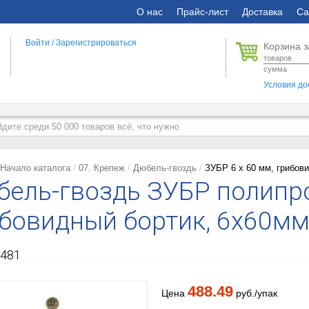
О нас
Прайс-лист
Доставка
Са
Войти
/
Зарегистрироваться
Корзина з
товаров
сумма
Условия до
Начало каталога
07. Крепеж
Дюбель-гвоздь
ЗУБР 6 х 60 мм, грибови
ель-гвоздь ЗУБР полипр
бовидный бортик, 6x60мм
481
488.49
Цена
руб./упак