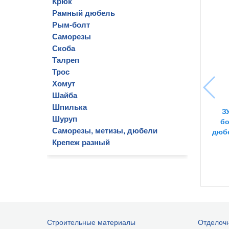
Крюк
Рамный дюбель
Рым-болт
Саморезы
Скоба
Талреп
Трос
Хомут
Шайба
Шпилька
З
Шуруп
бо
Саморезы, метизы, дюбели
дюб
Крепеж разный
Строительные материалы
Отделоч