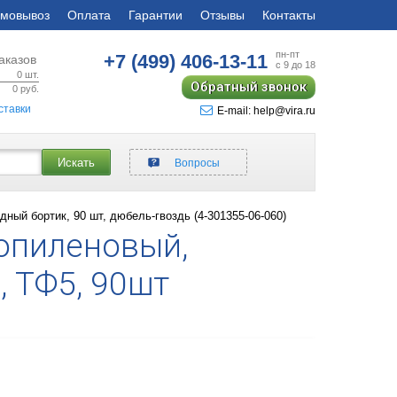
мовывоз
Оплата
Гарантии
Отзывы
Контакты
пн-пт
+7 (499)
406-13-11
аказов
с 9 до 18
0
шт.
Обратный звонок
0
руб.
ставки
E-mail: help@vira.ru
Искать
Вопросы
дный бортик, 90 шт, дюбель-гвоздь (4-301355-06-060)
опиленовый,
, ТФ5, 90шт