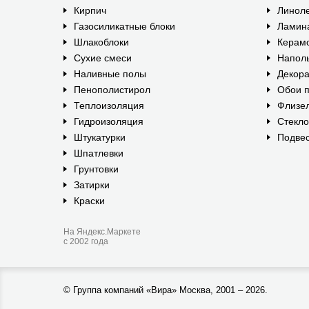
Кирпич
Линол
Газосиликатные блоки
Ламин
Шлакоблоки
Керам
Сухие смеси
Наполь
Наливные полы
Декора
Пенополистирол
Обои п
Теплоизоляция
Флизе
Гидроизоляция
Стекл
Штукатурки
Подвес
Шпатлевки
Грунтовки
Затирки
Краски
На Яндекс.Маркете
с 2002 года
©
Группа компаний «Вира»
Москва, 2001 – 2026.