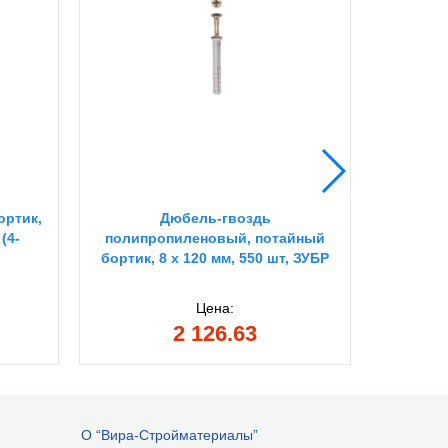
ортик,
Дюбель-гвоздь
ЗУБР 6 х
(4-
полипропиленовый, потайный
70 шт
бортик, 8 x 120 мм, 550 шт, ЗУБР
гвоздь,
Цена:
2 126.63
О “Вира-Стройматериалы”