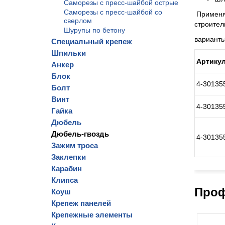
Саморезы с пресс-шайбой острые
Саморезы с пресс-шайбой со
Применяе
сверлом
строите
Шурупы по бетону
варианты
Специальный крепеж
Шпильки
Артику
Анкер
Блок
4-30135
Болт
Винт
4-30135
Гайка
Дюбель
Дюбель-гвоздь
4-30135
Зажим троса
Заклепки
Карабин
Клипса
Проф
Коуш
Крепеж панелей
Крепежные элементы