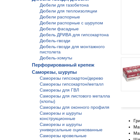
Дюбели для газобетона
Дюбели для теплоизоляции
Дюбели распорные
Дюбели распорные с шурупом
Дюбели фасадные
Дюбель ДРИВА для гипсокартона
Дюбель-гвозди
Дюбель-гвозди для монтажного
пистолета
Дюбель-хомуты
Перфорированный крепеж
Саморезы, шурупы
Саморезы гипсокартон/дерево
Саморезы гипсокартон/металл
Саморезы для ГВЛ
Саморезы для листового металла
(клопы)
Саморезы для оконного профиля
Саморезы и шурупы
конструкционные
Гр
Саморезы и шурупы
Ма
универсальные оцинкованные
Ма
Саморезы кровельные
Шл