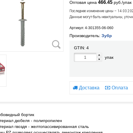
466.45
Оптовая цена
руб./упак
Последнее изменение цены – 14.03.20
Данные могут быть неактуальны, уточ
Артикул: 4-301355-06-060
Производитель:
Зубр
GTIN:
4
упак
Доставка
Оплата
ибовидный бортик
териал дюбеля - полипропилен
териал гвоздя - желтопассивированная сталь
иц PZ позволяет осушествлять демонтаж крепления