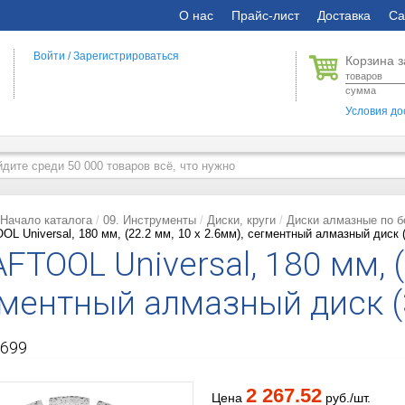
О нас
Прайс-лист
Доставка
Са
Войти
/
Зарегистрироваться
Корзина з
товаров
сумма
Условия до
Начало каталога
09. Инструменты
Диски, круги
Диски алмазные по б
L Universal, 180 мм, (22.2 мм, 10 х 2.6мм), сегментный алмазный диск 
FTOOL Universal, 180 мм, (
ментный алмазный диск (
699
2 267.52
Цена
руб./шт.