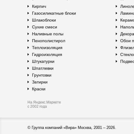
Кирпич
Линол
Газосиликатные блоки
Ламин
Шлакоблоки
Керам
Сухие смеси
Наполь
Наливные полы
Декора
Пенополистирол
Обои п
Теплоизоляция
Флизе
Гидроизоляция
Стекл
Штукатурки
Подвес
Шпатлевки
Грунтовки
Затирки
Краски
На Яндекс.Маркете
с 2002 года
©
Группа компаний «Вира»
Москва, 2001 – 2026.