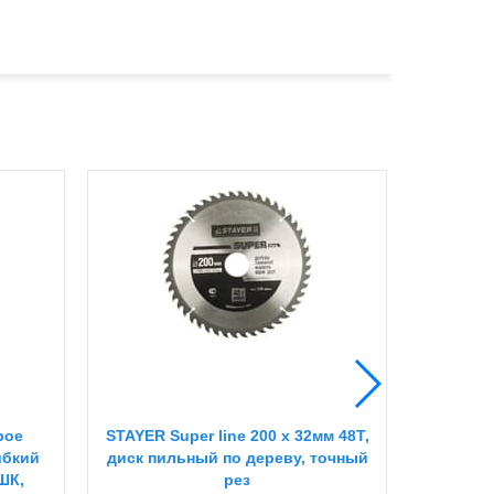
рое
STAYER Super line 200 x 32мм 48Т,
ЗУБР М
ибкий
диск пильный по дереву, точный
60Т, пи
ШК,
рез