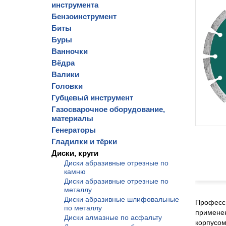
инструмента
Бензоинструмент
Биты
Буры
Ванночки
Вёдра
Валики
Головки
Губцевый инструмент
Газосварочное оборудование,
материалы
Генераторы
Гладилки и тёрки
Диски, круги
Диски абразивные отрезные по
камню
Диски абразивные отрезные по
металлу
Диски абразивные шлифовальные
Професси
по металлу
применен
Диски алмазные по асфальту
корпусом