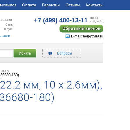
мовывоз
Оплата
Гарантии
Отзывы
Контакты
пн-пт
+7 (499)
406-13-11
аказов
с 9 до 18
0
шт.
Обратный звонок
0
руб.
ставки
E-mail: help@vira.ru
Искать
Вопросы
етону
(36680-180)
22.2 мм, 10 х 2.6мм),
36680-180)