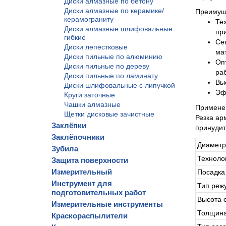
Диски алмазные по бетону
Диски алмазные по керамике/
Преимущ
керамограниту
Те
Диски алмазные шлифовальные
пр
гибкие
Се
Диски лепестковые
ма
Диски пильные по алюминию
Оп
Диски пильные по дереву
ра
Диски пильные по ламинату
Вы
Диски шлифовальные с липучкой
Эф
Круги заточные
Чашки алмазные
Примене
Щетки дисковые зачистные
Резка ар
Заклёпки
принудит
Заклёпочники
Диаметр
Зубила
Техноло
Защита поверхности
Измерительный
Посадка
Инструмент для
Тип реж
подготовительных работ
Высота 
Измерительные инструменты
Толщина
Краскораспылители