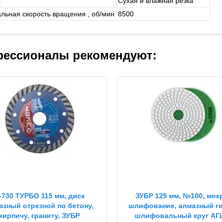
а
Сухая и влажная резка
льная скорость вращения , об/мин
8500
ессионалы рекомендуют:
-730 ТУРБО 115 мм, диск
ЗУБР 125 мм, №100, мок
азный отрезной по бетону,
шлифование, алмазный г
кирпичу, граниту, ЗУБР
шлифовальный круг АГ