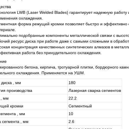
ества
хнология LWB (Laser Welded Blades) гарантирует надежную работу 
именения охлаждения.
гментная форма режущей кромки позволяет быстро и эффективно
териале.
тимально подобранные компоненты металлической связки с высото
бочий ресурс диска при работе даже с самыми сложными в обрабо
сокая концентрация качественных синтетических алмазов в металли
фективная работа без принудительного охлаждения.
ние
мированного бетона, кирпича, тротуарной плитки, бордюрного камн
ельного охлаждения. Применяется на УШМ.
 диска , мм
180
гия производства
Лазерная сварка сегментов
 , мм
22.2
ущей кромки
Сегментный
сегмента , мм
10
 сегмента , мм
2.6