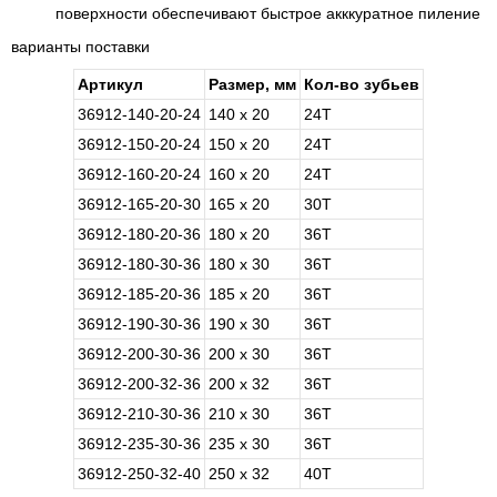
поверхности обеспечивают быстрое акккуратное пиление
варианты поставки
Артикул
Размер, мм
Кол-во зубьев
36912-140-20-24
140 x 20
24T
36912-150-20-24
150 x 20
24T
36912-160-20-24
160 x 20
24T
36912-165-20-30
165 x 20
30T
36912-180-20-36
180 x 20
36Т
36912-180-30-36
180 x 30
36Т
36912-185-20-36
185 x 20
36Т
36912-190-30-36
190 x 30
36Т
36912-200-30-36
200 x 30
36Т
36912-200-32-36
200 x 32
36Т
36912-210-30-36
210 x 30
36Т
36912-235-30-36
235 x 30
36Т
36912-250-32-40
250 x 32
40Т