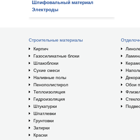
Шлифовальный материал
Электроды
Строительные материалы
Отделоч
Кирпич
Линол
Газосиликатные блоки
Ламин
Шлакоблоки
Керам
Сухие смеси
Наполь
Наливные полы
Декора
Пенополистирол
Обои п
Теплоизоляция
Флизе
Гидроизоляция
Стекл
Штукатурки
Подвес
Шпатлевки
Грунтовки
Затирки
Краски