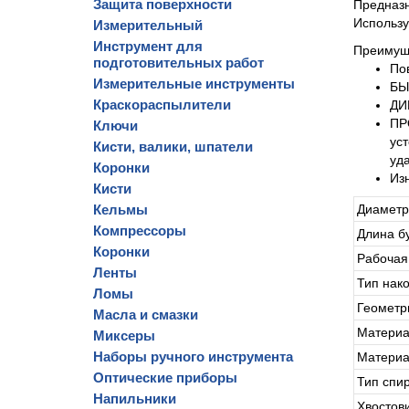
Защита поверхности
Предназн
Использу
Измерительный
Инструмент для
Преимущ
подготовительных работ
По
Измерительные инструменты
БЫ
Краскораспылители
ДИ
ПР
Ключи
ус
Кисти, валики, шпатели
уд
Коронки
Из
Кисти
Кельмы
Диаметр
Компрессоры
Длина б
Коронки
Рабочая
Ленты
Тип нак
Ломы
Геометр
Масла и смазки
Материа
Миксеры
Наборы ручного инструмента
Материа
Оптические приборы
Тип спи
Напильники
Хвостов