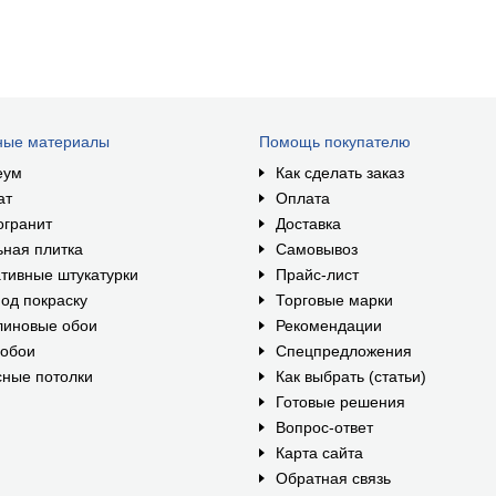
ные материалы
Помощь покупателю
еум
Как сделать заказ
ат
Оплата
огранит
Доставка
ная плитка
Самовывоз
тивные штукатурки
Прайс-лист
од покраску
Торговые марки
линовые обои
Рекомендации
ообои
Спецпредложения
ные потолки
Как выбрать (статьи)
Готовые решения
Вопрос-ответ
Карта сайта
Обратная связь