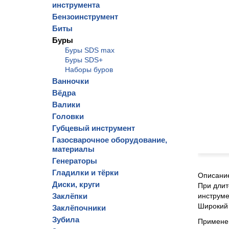
инструмента
Бензоинструмент
Биты
Буры
Буры SDS max
Буры SDS+
Наборы буров
Ванночки
Вёдра
Валики
Головки
Губцевый инструмент
Газосварочное оборудование,
материалы
Генераторы
Гладилки и тёрки
Описани
Диски, круги
При длит
Заклёпки
инструме
Широкий 
Заклёпочники
Зубила
Примене