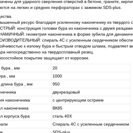
ачены для ударного сверления отверстий в бетоне, граните, кирпич
ются на легких и средних перфораторах с зажимом SDS-plus.
ества
вышенный ресурс благодаря усиленному наконечнику из твердого с
СТРЫЙ: конструкция головки бура из наконечника с двумя резцам
НАМИЧНЫЙ: геометрия наконечника в форме зубила для динамично
ОИЗВОДИТЕЛЬНЫЙ: спираль 4С с усиленным сердечником обеспеч
тойчивостью к излому бура и быстрым отводом шлама, подавляет в
ара непосредственно на твердосплавный резец.
носостойкое покрытие защищает от коррозии.
 бура , мм
20
ура , мм
1000
 длина бура , мм
950
онечника
двухрезцовый
ия наконечника
с центрирующим острием
л наконечника
ВК85
л корпуса бура
сталь 40Х
рали
Спираль 4С с усиленным сердечником
ик
SDS-plus