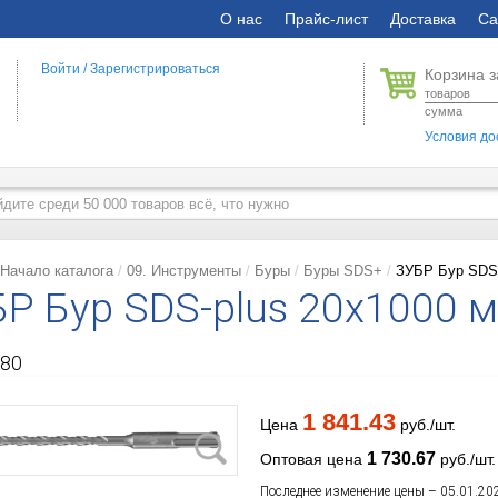
О нас
Прайс-лист
Доставка
Са
Войти
/
Зарегистрироваться
Корзина з
товаров
сумма
Условия до
Начало каталога
09. Инструменты
Буры
Буры SDS+
ЗУБР Бур SDS-
Р Бур SDS-plus 20x1000 
80
1 841.43
Цена
руб./шт.
1 730.67
Оптовая цена
руб./шт.
Последнее изменение цены – 05.01.20