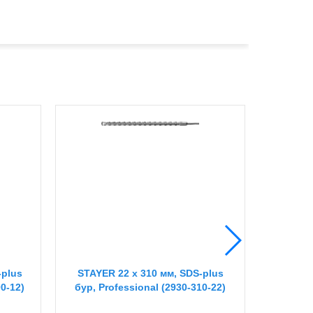
-plus
STAYER 22 x 310 мм, SDS-plus
STAYER 
00-12)
бур, Professional (2930-310-22)
на
Pr