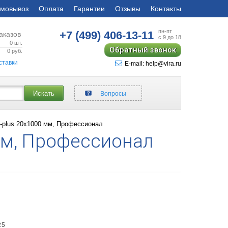
мовывоз
Оплата
Гарантии
Отзывы
Контакты
пн-пт
+7 (499)
406-13-11
аказов
с 9 до 18
0
шт.
Обратный звонок
0
руб.
ставки
E-mail: help@vira.ru
Искать
Вопросы
plus 20x1000 мм, Профессионал
мм, Профессионал
25