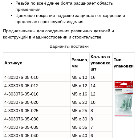
Резьба по всей длине болта расширяет область
применения
Цинковое покрытие надежно защищает от коррозии и
продлевает срок службы изделия
Предназначены для соединения различных деталей и
конструкций в машиностроении и строительстве.
Варианты поставки
Кол-во в
Размер,
Тип
Артикул
упаковке,
мм
упаковки
шт
4-303076-05-010
M5 x 10
16
4-303076-05-012
M5 x 12
14
4-303076-05-016
M5 x 16
12
4-303076-05-020
M5 x 20
10
4-303076-05-025
M5 x 25
8
4-303076-05-030
M5 x 30
8
4-303076-05-035
M5 x 35
7
4-303076-05-040
M5 x 40
6