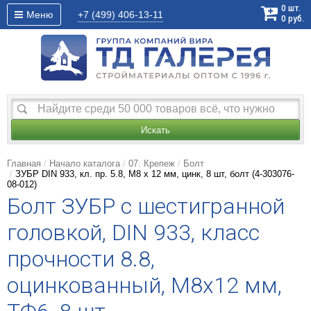
0
шт.
Меню
+7 (499)
406-13-11
0
руб.
Искать
Главная
Начало каталога
07. Крепеж
Болт
ЗУБР DIN 933, кл. пр. 5.8, M8 х 12 мм, цинк, 8 шт, болт (4-303076-
08-012)
Болт ЗУБР с шестигранной
головкой, DIN 933, класс
прочности 8.8,
оцинкованный, M8x12 мм,