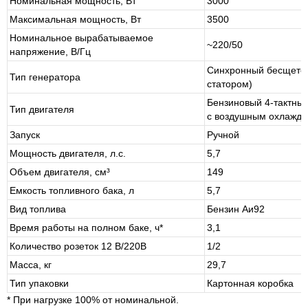
Номинальная мощность, Вт
3000
Максимальная мощность, Вт
3500
Номинальное вырабатываемое
~220/50
напряжение, В/Гц
Синхронный бесщето
Тип генератора
статором)
Бензиновый 4-тактный
Тип двигателя
с воздушным охлажд
Запуск
Ручной
Мощность двигателя, л.с.
5,7
Объем двигателя, см³
149
Емкость топливного бака, л
5,7
Вид топлива
Бензин Аи92
Время работы на полном баке, ч*
3,1
Количество розеток 12 В/220В
1/2
Масса, кг
29,7
Тип упаковки
Картонная коробка
* При нагрузке 100% от номинальной.