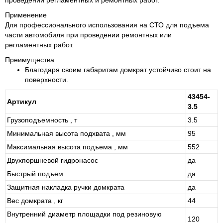
проведении регламентных и ремонтных работ.
Применение
Для профессионального использования на СТО для подъема
части автомобиля при проведении ремонтных или
регламентных работ.
Преимущества
Благодаря своим габаритам домкрат устойчиво стоит на
поверхности.
43454-
Артикул
3.5
Грузоподъемность , т
3.5
Минимальная высота подхвата , мм
95
Максимальная высота подъема , мм
552
Двухпоршневой гидронасос
да
Быстрый подъем
да
Защитная накладка ручки домкрата
да
Вес домкрата , кг
44
Внутренний диаметр площадки под резиновую
120