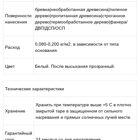
бревна|необработанная древесина|пиленое
Поверхности
дерево|пропитанная древесина|строганное
нанесения
дерево|термообработанное дерево|фанера/
ДВП/ДСП/ОСП
0,080-0,200 кг/м
2
, в зависимости от типа
Расход
основания.
Цвет
Белый. После высыхания прозрачный.
Технические характеристики
Хранить при температуре выше +5 С в плотно
Хранение
закрытой таре в защищенном от сильного
нагревания и прямых солнечных лучей месте.
Гарантийный
срок
24 месяца со дня изготовления