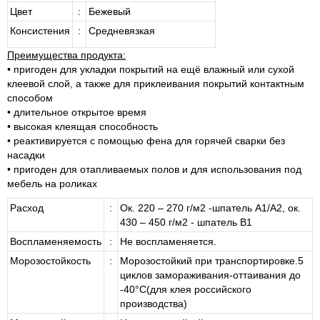
Цвет
:
Бежевый
Консистения
:
Средневязкая
Преимущества продукта:
• пригоден для укладки покрытий на ещё влажный или сухой
клеевой слой, а также для приклеивания покрытий контактным
способом
• длительное открытое время
• высокая клеящая способность
• реактивируется с помощью фена для горячей сварки без
насадки
• пригоден для отапливаемых полов и для использования под
мебель на роликах
Расход
:
Ок. 220 – 270 г/м2 -шпатель А1/А2, ок.
430 – 450 г/м2 - шпатель В1
Воспламеняемость
:
Не воспламеняется.
Морозостойкость
:
Морозостойкий при транспортировке.5
циклов замораживания-оттаивания до
-40°С(для клея российского
производства)