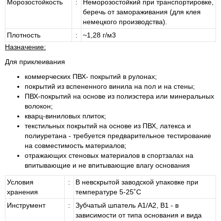
Морозостойкость
:
Неморозостойкий при транспортировке,
беречь от замораживания (для клея
немецкого производства).
Плотность
:
~1,28 г/м3
Назначение:
Для приклеивания
коммерческих ПВХ- покрытий в рулонах;
покрытий из вспененного винила на пол и на стены;
ПВХ-покрытий на основе из полиэстера или минеральных
волокон;
кварц-виниловых плиток;
текстильных покрытий на основе из ПВХ, латекса и
полиуретана - требуется предварительное тестирование
на совместимость материалов;
отражающих стеновых материалов в спортзалах на
впитывающие и не впитывающие влагу основания
Условия
:
В невскрытой заводской упаковке при
хранения
температуре 5-25˚С
Инструмент
:
Зубчатый шпатель А1/A2, B1 - в
зависимости от типа основания и вида