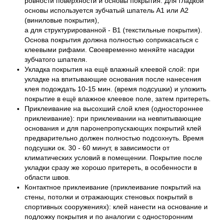
ровности поверхности и основы покрытия. Для гладкой
основы используется зубчатый шпатель А1 или А2
(виниловые покрытия),
а для структурированной - В1 (текстильные покрытия).
Основа покрытия должна полностью соприкасаться с
клеевыми рифами. Своевременно меняйте насадки
зубчатого шпателя.
Укладка покрытия на ещё влажный клеевой слой: при
укладке на впитывающие основания после нанесения
клея подождать 10-15 мин. (время подсушки) и уложить
покрытие в ещё влажное клеевое поле, затем притереть.
Приклеивание на высохший слой клея (одностороннее
приклеивание): при приклеивании на невпитывающие
основания и для паронепропускающих покрытий клей
предварительно должен полностью подсохнуть. Время
подсушки ок. 30 - 60 минут, в зависимости от
климатических условий в помещении. Покрытие после
укладки сразу же хорошо притереть, в особенности в
области швов.
Контактное приклеивание (приклеивание покрытий на
стены, потолки и отражающих стеновых покрытий в
спортивных сооружениях): клей нанести на основание и
подложку покрытия и по аналогии с односторонним