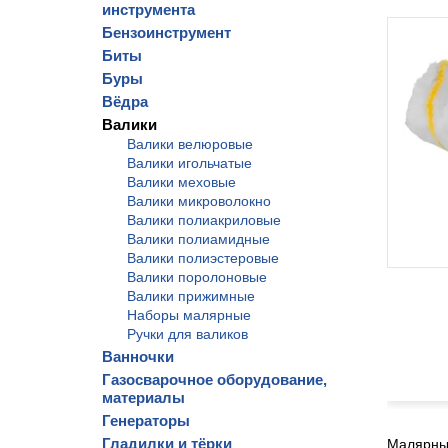
инструмента
Бензоинструмент
Биты
Буры
Вёдра
Валики
Валики велюровые
Валики игольчатые
Валики меховые
Валики микроволокно
Валики полиакриловые
Валики полиамидные
Валики полиэстеровые
Валики поролоновые
Валики прижимные
Наборы малярные
Ручки для валиков
Ванночки
Газосварочное оборудование,
материалы
Генераторы
Гладилки и тёрки
Малярный