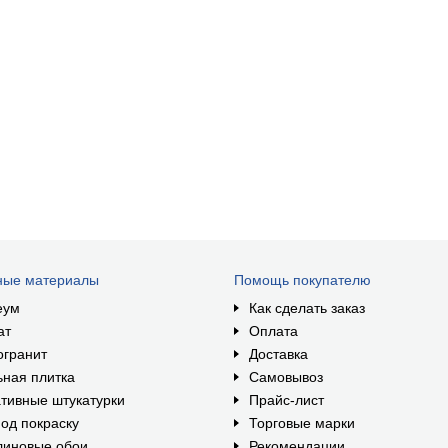
ные материалы
Помощь покупателю
еум
Как сделать заказ
ат
Оплата
огранит
Доставка
ная плитка
Самовывоз
тивные штукатурки
Прайс-лист
од покраску
Торговые марки
линовые обои
Рекомендации