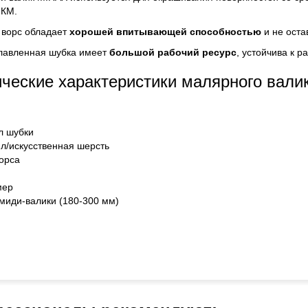
ЛКМ.
 ворс обладает
хорошей впитывающей способностью
и не оста
лавленная шубка имеет
большой рабочий ресурс
, устойчива к р
ические характеристики малярного вали
л шубки
л/искусственная шерсть
орса
мер
миди-валики (180-300 мм)