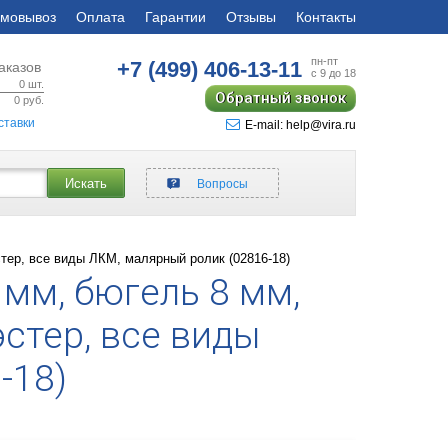
мовывоз
Оплата
Гарантии
Отзывы
Контакты
пн-пт
+7 (499)
406-13-11
аказов
с 9 до 18
0
шт.
Обратный звонок
0
руб.
ставки
E-mail: help@vira.ru
Искать
Вопросы
тер, все виды ЛКМ, малярный ролик (02816-18)
 мм, бюгель 8 мм,
стер, все виды
-18)