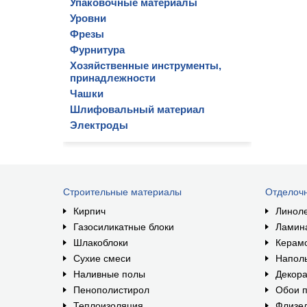
Упаковочные материалы
Уровни
Фрезы
Фурнитура
Хозяйственные инструменты,
принадлежности
Чашки
Шлифовальный материал
Электроды
Строительные материалы
Отделоч
Кирпич
Линол
Газосиликатные блоки
Ламин
Шлакоблоки
Керам
Сухие смеси
Наполь
Наливные полы
Декора
Пенополистирол
Обои п
Теплоизоляция
Флизе