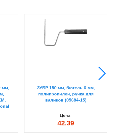
0 мм,
ЗУБР 150 мм, бюгель 6 мм,
STAYER
м,
полипропилен, ручка для
мм,
КМ,
валиков (05684-15)
игольча
onal
полов
Цена:
42.39