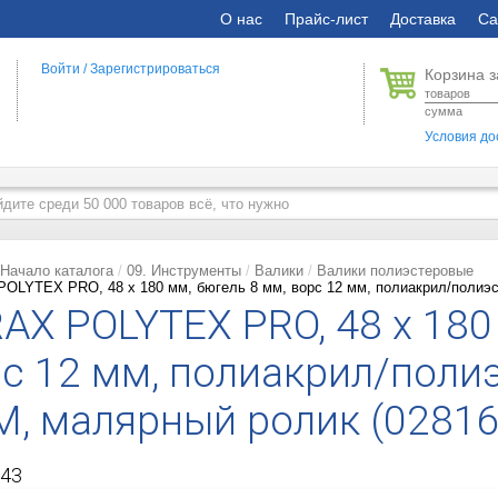
О нас
Прайс-лист
Доставка
Са
Войти
/
Зарегистрироваться
Корзина з
товаров
сумма
Условия до
Начало каталога
09. Инструменты
Валики
Валики полиэстеровые
OLYTEX PRO, 48 х 180 мм, бюгель 8 мм, ворс 12 мм, полиакрил/полиэс
AX POLYTEX PRO, 48 х 180
с 12 мм, полиакрил/полиэ
, малярный ролик (02816
43