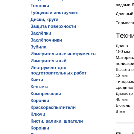
видами 
Головки
Губцевый инструмент
Длинный
Диски, круги
Термосп
Защита поверхности
Заклёпки
Техн
Заклёпочники
Длина
Зубила
180 мм
Измерительные инструменты
Материа
Измерительный
полиакри
Инструмент для
Высота в
подготовительных работ
12 мм
Кисти
Типораз
Кельмы
средние/
Компрессоры
Диаметр
48 мм
Коронки
Бюгель
Краскораспылители
8 мм
Ключи
Кисти, валики, шпатели
Коронки