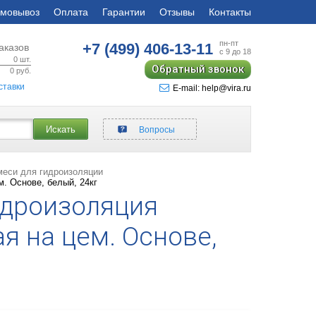
мовывоз
Оплата
Гарантии
Отзывы
Контакты
пн-пт
+7 (499)
406-13-11
аказов
с 9 до 18
0
шт.
Обратный звонок
0
руб.
ставки
E-mail: help@vira.ru
Искать
Вопросы
меси для гидроизоляции
. Основе, белый, 24кг
идроизоляция
я на цем. Основе,