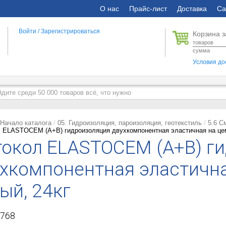
О нас
Прайс-лист
Доставка
Са
Войти
/
Зарегистрироваться
Корзина з
товаров
сумма
Условия до
Начало каталога
05. Гидроизоляция, пароизоляция, геотекстиль
5.6 С
 ELASTOCEM (А+B) гидроизоляция двухкомпонентная эластичная на цем
окол ELASTOCEM (А+B) г
хкомпонентная эластична
ый, 24кг
768