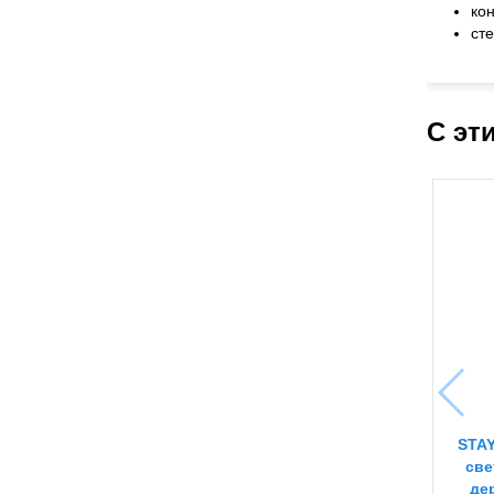
ко
ст
С эт
STAY
све
де