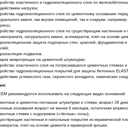
тройство эластичного и гидроизоляционного слоя по железобетон
здействием нагрузок;
тройства гидроизоляционного слоя по цементному основанию перед
турального камня, как внутри помещений, так и снаружи, например
ррасы;
тройство гидроизоляционного слоя по существующим настенным и 
рамогранита, натурального камня, агломератов, плит на основе це
дроизоляционная защита подпорных стен, цоколей, фундаментов и 
млёй;
дроизоляция подвалов;
тирка микротрещин на цементной штукатурке;
тройство эластичного слоя на потрескавшихся цементных стяжках и 
тройство гидроизоляционных покрытий для защиты бетонных ELAS
здействию углекислого газа, сернистого ангидрита, химических со
ия:
M рекомендуется использовать на следующих видах оснований:
ментные и цементно-песчаные штукатурки и стяжки, возраст 28 дней
тонные основания возраст не менее 6 месяцев, остаточная влажнос
ментные стяжки с подогревом («тёплые» полы);
ществующие настенные и напольные покрытия из керамической плит
ломератов, плит на основе цемента и мраморной крошки;