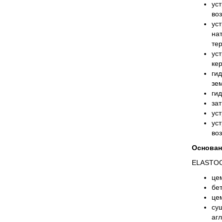
ус
во
ус
на
те
ус
ке
ги
зе
ги
за
ус
ус
во
Основан
ELASTOCE
це
бе
це
су
аг