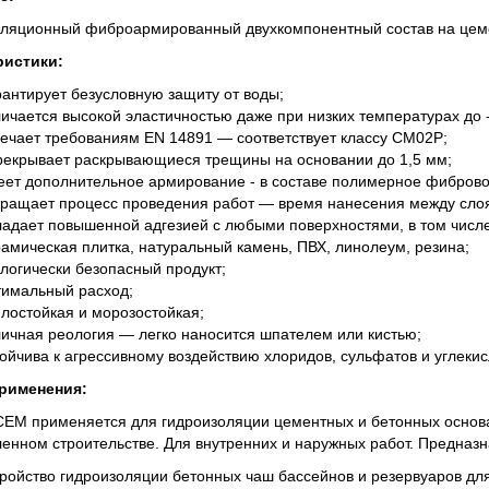
ляционный фиброармированный двухкомпонентный состав на цем
ристики:
рантирует безусловную защиту от воды;
личается высокой эластичностью даже при низких температурах до 
вечает требованиям EN 14891 — соответствует классу СМ02Р;
рекрывает раскрывающиеся трещины на основании до 1,5 мм;
еет дополнительное армирование - в составе полимерное фиброво
кращает процесс проведения работ — время нанесения между слоя
ладает повышенной адгезией с любыми поверхностями, в том числе
рамическая плитка, натуральный камень, ПВХ, линолеум, резина;
ологически безопасный продукт;
тимальный расход;
плостойкая и морозостойкая;
личная реология — легко наносится шпателем или кистью;
тойчива к агрессивному воздействию хлоридов, сульфатов и углекис
рименения:
M применяется для гидроизоляции цементных и бетонных основан
нном строительстве. Для внутренних и наружных работ. Предназн
тройство гидроизоляции бетонных чаш бассейнов и резервуаров для 