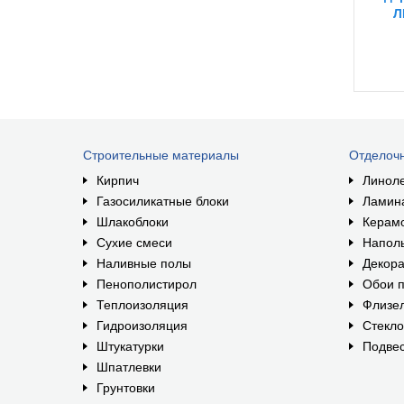
Л
ра
Строительные материалы
Отделоч
Кирпич
Линол
Газосиликатные блоки
Ламин
Шлакоблоки
Керам
Сухие смеси
Наполь
Наливные полы
Декора
Пенополистирол
Обои п
Теплоизоляция
Флизе
Гидроизоляция
Стекл
Штукатурки
Подвес
Шпатлевки
Грунтовки