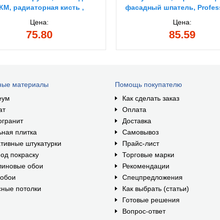
КМ, радиаторная кисть ,
фасадный шпатель, Profes
диаторная кисть (0112-38)
(1009-15-04)
Цена:
Цена:
75.80
85.59
ные материалы
Помощь покупателю
еум
Как сделать заказ
ат
Оплата
огранит
Доставка
ная плитка
Самовывоз
тивные штукатурки
Прайс-лист
од покраску
Торговые марки
линовые обои
Рекомендации
ообои
Спецпредложения
ные потолки
Как выбрать (статьи)
Готовые решения
Вопрос-ответ