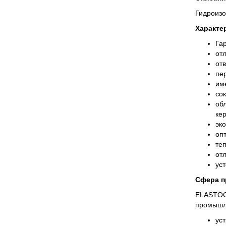
Гидроизо
Характе
Га
от
от
пе
им
со
об
ке
эк
оп
те
от
ус
Сфера п
ELASTOCE
промышле
ус