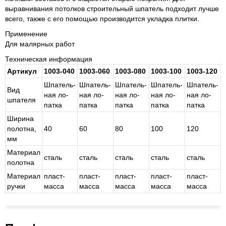
выравнивания потолков строительный шпатель подходит лучше
всего, также с его помощью производится укладка плитки.
Применение
Для малярных работ
Техническая информация
Артикул
1003-040
1003-060
1003-080
1003-100
1003-120
Шпа­тель­
Шпа­тель­
Шпа­тель­
Шпа­тель­
Шпа­тель­
Вид
ная ло­
ная ло­
ная ло­
ная ло­
ная ло­
шпателя
пат­ка
пат­ка
пат­ка
пат­ка
пат­ка
Ширина
полотна,
40
60
80
100
120
мм
Материал
сталь
сталь
сталь
сталь
сталь
полотна
Материал
пласт­
пласт­
пласт­
пласт­
пласт­
ручки
мас­са
мас­са
мас­са
мас­са
мас­са