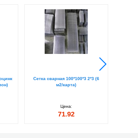
 оцинк
Сетка сварная 100*100*3 2*3 (6
Сетка с
лон)
м2/карта)
Цена:
71.92