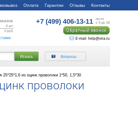
мовывоз
Оплата
Гарантии
Отзывы
Контакты
пн-пт
+7 (499)
406-13-11
аказов
с 9 до 18
0
шт.
Обратный звонок
0
руб.
ставки
E-mail: help@vira.ru
Искать
Вопросы
 25*25*1,6 из оцинк проволоки 1*50, 1,5*30
оцинк проволоки