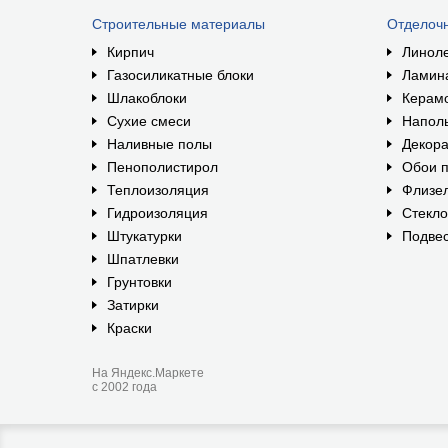
Строительные материалы
Отделоч
Кирпич
Линол
Газосиликатные блоки
Ламин
Шлакоблоки
Керам
Сухие смеси
Наполь
Наливные полы
Декора
Пенополистирол
Обои п
Теплоизоляция
Флизе
Гидроизоляция
Стекл
Штукатурки
Подвес
Шпатлевки
Грунтовки
Затирки
Краски
На Яндекс.Маркете
с 2002 года