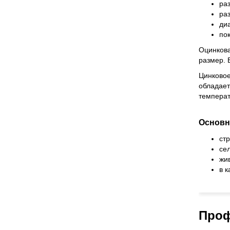
ра
раз
ди
пок
Оцинкова
размер. 
Цинковое
обладает
температ
Основн
ст
се
жи
в 
Проф