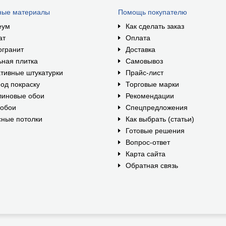
ные материалы
Помощь покупателю
еум
Как сделать заказ
ат
Оплата
огранит
Доставка
ная плитка
Самовывоз
тивные штукатурки
Прайс-лист
од покраску
Торговые марки
линовые обои
Рекомендации
ообои
Спецпредложения
ные потолки
Как выбрать (статьи)
Готовые решения
Вопрос-ответ
Карта сайта
Обратная связь