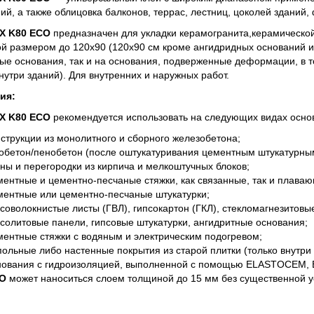
й, а также облицовка балконов, террас, лестниц, цоколей зданий
X K80 ECO
предназначен для укладки керамогранита,керамической 
ой размером до 120х90 (120х90 см кроме ангидридных оснований и
ые основания, так и на основания, подверженные деформации, в т
внутри зданий). Для внутренних и наружных работ.
ия:
X K80 ECO
рекомендуется использовать на следующих видах основ
нструкции из монолитного и сборного железобетона;
зобетон/пенобетон (после оштукатуривания цементным штукатурны
ены и перегородки из кирпича и мелкоштучных блоков;
ментные и цементно-песчаные стяжки, как связанные, так и плава
ментные или цементно-песчаные штукатурки;
псоволокнистые листы (ГВЛ), гипсокартон (ГКЛ), стекломагнезитовы
псолитовые панели, гипсовые штукатурки, ангидритные основания;
ментные стяжки с водяным и электрическим подогревом;
польные либо настенные покрытия из старой плитки (только внутри
нования с гидроизоляцией, выполненной с помощью ELASTOC
O
может наноситься слоем толщиной до 15 мм без существенной у