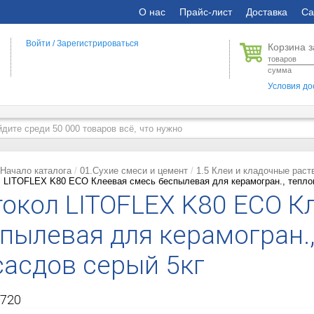
О нас
Прайс-лист
Доставка
Са
Войти
/
Зарегистрироваться
Корзина з
товаров
сумма
Условия до
Начало каталога
01.Сухие смеси и цемент
1.5 Клеи и кладочные раст
 LITOFLEX K80 ECO Клеевая смесь беспылевая для керамогран., теплог
окол LITOFLEX K80 ECO К
пылевая для керамогран.,
асдов серый 5кг
720