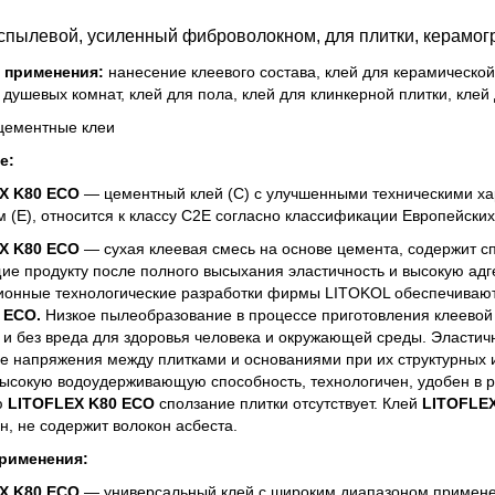
спылевой, усиленный фиброволокном, для плитки, керамо
 применения:
нанесение клеевого состава, клей для керамической 
 душевых комнат, клей для пола, клей для клинкерной плитки, клей
ементные клеи
е:
X K80 ECO
— цементный клей (С) с улучшенными техническими ха
 (Е), относится к классу С2Е согласно классификации Европейски
X K80 ECO
— сухая клеевая смесь на основе цемента, содержит
е продукту после полного высыхания эластичность и высокую адг
онные технологические разработки фирмы LITOKOL обеспечивают
 ECO.
Низкое пылеобразование в процессе приготовления клеевой
 и без вреда для здоровья человека и окружающей среды. Эластич
 напряжения между плитками и основаниями при их структурных 
высокую водоудерживающую способность, технологичен, удобен в р
ю
LITOFLEX K80 ECO
сползание плитки отсутствует. Клей
LITOFLE
н, не содержит волокон асбеста.
рименения:
X K80 ECO
— универсальный клей с широким диапазоном применен