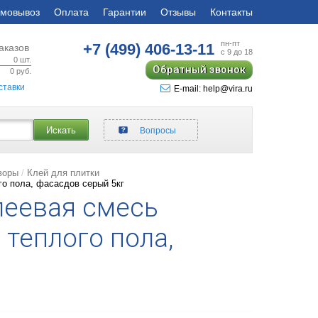
мовывоз
Оплата
Гарантии
Отзывы
Контакты
пн-пт
+7 (499)
406-13-11
аказов
с 9 до 18
0
шт.
Обратный звонок
0
руб.
ставки
E-mail: help@vira.ru
Искать
Вопросы
воры
Клей для плитки
о пола, фасасдов серый 5кг
леевая смесь
 теплого пола,