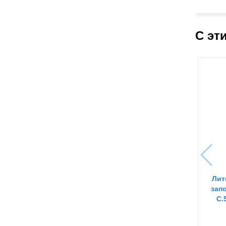
С эт
Лит
зап
С.