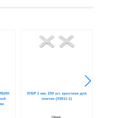
ИБИН
ЗУБР 1 мм, 200 шт, крестики для
Лит
вой
плитки (33811-1)
затироч
мм
до 6
Цена: