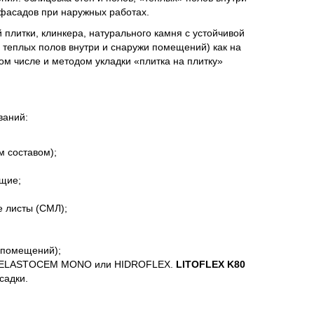
, фасадов при наружных работах.
плитки, клинкера, натурального камня с устойчивой
 теплых полов внутри и снаружи помещений) как на
ом числе и методом укладки «плитка на плитку»
аний:
м составом);
ющие;
е листы (СМЛ);
 помещений);
EM, ELASTOCEM MONO или HIDROFLEX.
LITOFLEX K80
садки.