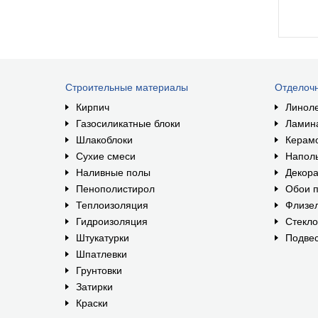
Строительные материалы
Отделоч
Кирпич
Линол
Газосиликатные блоки
Ламин
Шлакоблоки
Керам
Сухие смеси
Наполь
Наливные полы
Декора
Пенополистирол
Обои п
Теплоизоляция
Флизе
Гидроизоляция
Стекл
Штукатурки
Подвес
Шпатлевки
Грунтовки
Затирки
Краски