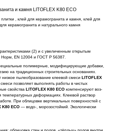
гранита и камня LITOFLEX K80 ECO
плитки , клей для керамогранита и камня, клей для
 для керамогранита и натурального камня
рактеристиками (2) и с увеличенным открытым
х Норм, EN 12004 и ГОСТ Р 56387.
 специальные полимерные, модифицирующие добавки,
езию на традиционных строительных основаниях.
 низкое пылеобразование клеевой смеси
LITOFLEX
 смеси позволяет выполнять работы в чистых
ные свойства
LITOFLEX K80 ECO
компенсируют воз-
и температурных деформациях. Клеевой раствор
аботе. При облицовке вертикальных поверхностей с
X K80 ECO
— водо-, морозостойкий. Экологически
ия: облицовка стен и полов, «тёплых» полов внутри