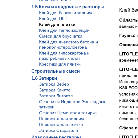
1.5 Клеи и кладочные растворы
Клей бе
Клей для блоков и кирпича
Клей для ПГП
Область
Клей для плитки
ванных и
Клей для теплоизоляции
Группа:
ц
Смеси для брусчатки
Клей для ячеистого бетона и
Описани
пенополистеролбетона
Клей для гипсокартона и
LITOFLE
пазогребневых плит
временем
Крестики для плитки
LITOFLE
Строительные смеси
придающи
1.6 Затирки
Инноваци
Затирки Вебер
K80 ECO
Затирки Киилто
условиях
Затирки Литокол
никающие
Основит и Индастро Эпоксидные
име- ет 
затирки
помощь
Основит Цементная затирка
Перфекта для кирпича
безопасе
Перфекта для плитки
Сфера п
Затирки Старатели
Кладочные растворы
LITOFLE