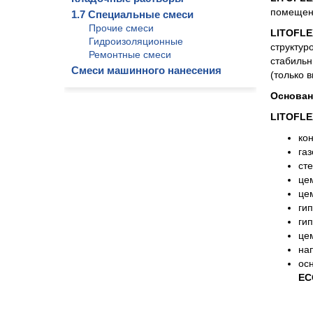
помещени
1.7 Специальные смеси
Прочие смеси
LITOFLE
Гидроизоляционные
структур
Ремонтные смеси
стабильн
Смеси машинного нанесения
(только 
Основан
LITOFLE
ко
га
ст
це
це
ги
ги
це
на
ос
EC