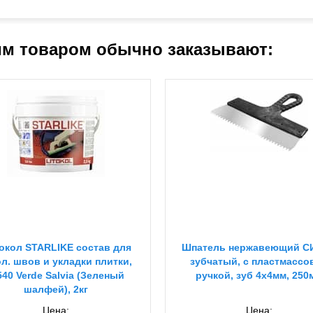
им товаром обычно заказывают:
окол STARLIKE состав для
Шпатель нержавеющий С
ол. швов и укладки плитки,
зубчатый, с пластмассо
540 Verde Salvia (Зеленый
ручкой, зуб 4х4мм, 250
шалфей), 2кг
Цена:
Цена: