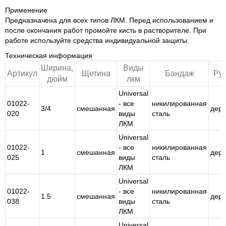
Применение
Предназначена для всех типов ЛКМ. Перед использованием и
после окончания работ промойте кисть в растворителе. При
работе используйте средства индивидуальной защиты.
Техническая информация
Ширина,
Виды
Артикул
Щетина
Бандаж
Ру
дюйм
лкм
Universal
01022-
- все
никилированная
3/4
смешанная
дер
020
виды
сталь
ЛКМ
Universal
01022-
- все
никилированная
1
смешанная
дер
025
виды
сталь
ЛКМ
Universal
01022-
- все
никилированная
1.5
смешанная
дер
038
виды
сталь
ЛКМ
Universal