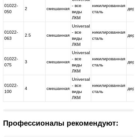
01022-
- все
никилированная
2
смешанная
дер
050
виды
сталь
ЛКМ
Universal
01022-
- все
никилированная
2.5
смешанная
дер
063
виды
сталь
ЛКМ
Universal
01022-
- все
никилированная
3
смешанная
дер
075
виды
сталь
ЛКМ
Universal
01022-
- все
никилированная
4
смешанная
дер
100
виды
сталь
ЛКМ
Профессионалы рекомендуют: